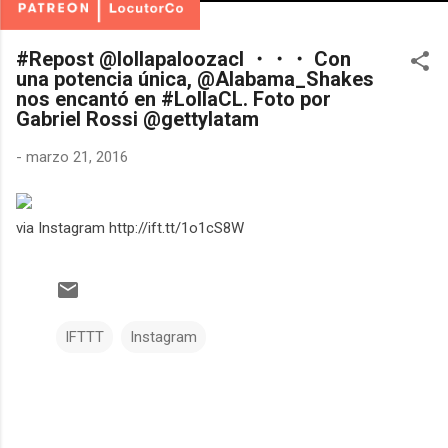
#Repost @lollapaloozacl ・・・ Con
una potencia única, @Alabama_Shakes
nos encantó en #LollaCL. Foto por
Gabriel Rossi @gettylatam
-
marzo 21, 2016
via Instagram http://ift.tt/1o1cS8W
IFTTT
Instagram
C
o
m