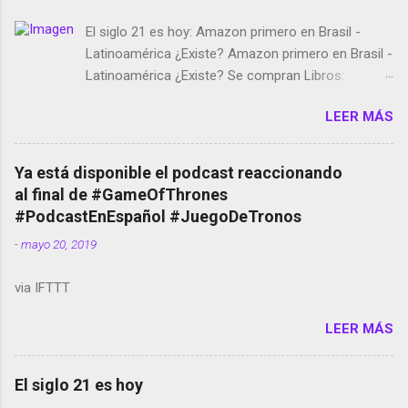
El siglo 21 es hoy: Amazon primero en Brasil -
Latinoamérica ¿Existe? Amazon primero en Brasil -
Latinoamérica ¿Existe? Se compran Libros:
Amazon llega a Colombia y Argentina Habrá 5a
LEER MÁS
temporada de Black Mirror Twitter deja de verificar
cuentas Responden los fotógrafos Brian May y el
copyright en Instagram Música y vídeo selfies en la
Ya está disponible el podcast reaccionando
red social Riddley Scott saca a Kevin Spacey de su
al final de #GameOfThrones
película Francisco regaña a los que usan el
#PodcastEnEspañol #JuegoDeTronos
smartphone en sus misas La serie de la Tierra
-
mayo 20, 2019
Media GoBee - StartUp de bicicletas de alquiler
Stop Motion en Instagram Vodafone: me siento
via IFTTT
tumbado. Amazon Music: Chingo yo, chingas tu...
http://amzn.to/2z1UkPK Wifi en el avión #Jpod17
LEER MÁS
Live Photos en Google Photos Llegando Partimos
Dictados en Android El tamaño y su importancia...
El siglo 21 es hoy