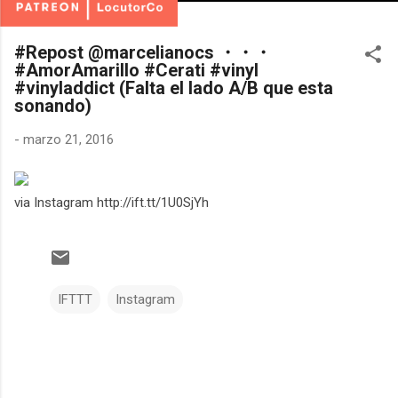
#Repost @marcelianocs ・・・
#AmorAmarillo #Cerati #vinyl
#vinyladdict (Falta el lado A/B que esta
sonando)
-
marzo 21, 2016
via Instagram http://ift.tt/1U0SjYh
IFTTT
Instagram
C
o
m