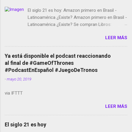
El siglo 21 es hoy: Amazon primero en Brasil -
Latinoamérica ¿Existe? Amazon primero en Brasil -
Latinoamérica ¿Existe? Se compran Libros:
Amazon llega a Colombia y Argentina Habrá 5a
LEER MÁS
temporada de Black Mirror Twitter deja de verificar
cuentas Responden los fotógrafos Brian May y el
copyright en Instagram Música y vídeo selfies en la
Ya está disponible el podcast reaccionando
red social Riddley Scott saca a Kevin Spacey de su
al final de #GameOfThrones
película Francisco regaña a los que usan el
#PodcastEnEspañol #JuegoDeTronos
smartphone en sus misas La serie de la Tierra
-
mayo 20, 2019
Media GoBee - StartUp de bicicletas de alquiler
Stop Motion en Instagram Vodafone: me siento
via IFTTT
tumbado. Amazon Music: Chingo yo, chingas tu...
http://amzn.to/2z1UkPK Wifi en el avión #Jpod17
LEER MÁS
Live Photos en Google Photos Llegando Partimos
Dictados en Android El tamaño y su importancia...
El siglo 21 es hoy