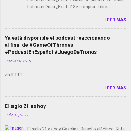
Latinoamérica ¿Existe? Se compran Libros:
Amazon llega a Colombia y Argentina Habrá 5a
LEER MÁS
temporada de Black Mirror Twitter deja de verificar
cuentas Responden los fotógrafos Brian May y el
copyright en Instagram Música y vídeo selfies en la
Ya está disponible el podcast reaccionando
red social Riddley Scott saca a Kevin Spacey de su
al final de #GameOfThrones
película Francisco regaña a los que usan el
#PodcastEnEspañol #JuegoDeTronos
smartphone en sus misas La serie de la Tierra
-
mayo 20, 2019
Media GoBee - StartUp de bicicletas de alquiler
Stop Motion en Instagram Vodafone: me siento
via IFTTT
tumbado. Amazon Music: Chingo yo, chingas tu...
http://amzn.to/2z1UkPK Wifi en el avión #Jpod17
LEER MÁS
Live Photos en Google Photos Llegando Partimos
Dictados en Android El tamaño y su importancia...
El siglo 21 es hoy
-
julio 18, 2022
El siglo 21 es hoy Gasolina, Diesel o eléctrico: Ruta