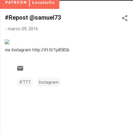
#Repost @samuel73
-
marzo 09, 2016
via Instagram http://ift.tt/1p85lGb
IFTTT
Instagram
C
o
m
e
n