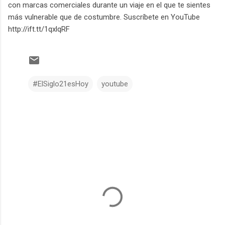
con marcas comerciales durante un viaje en el que te sientes
más vulnerable que de costumbre. Suscríbete en YouTube
http://ift.tt/1qxlqRF
#ElSiglo21esHoy
youtube
C
o
m
e
n
t
a
r
i