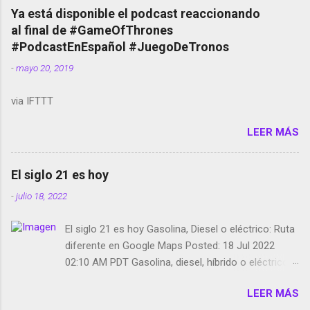
copyright en Instagram Música y vídeo selfies en la
Ya está disponible el podcast reaccionando
red social Riddley Scott saca a Kevin Spacey de su
al final de #GameOfThrones
película Francisco regaña a los que usan el
#PodcastEnEspañol #JuegoDeTronos
smartphone en sus misas La serie de la Tierra
-
mayo 20, 2019
Media GoBee - StartUp de bicicletas de alquiler
Stop Motion en Instagram Vodafone: me siento
via IFTTT
tumbado. Amazon Music: Chingo yo, chingas tu...
http://amzn.to/2z1UkPK Wifi en el avión #Jpod17
LEER MÁS
Live Photos en Google Photos Llegando Partimos
Dictados en Android El tamaño y su importancia...
El siglo 21 es hoy
-
julio 18, 2022
El siglo 21 es hoy Gasolina, Diesel o eléctrico: Ruta
diferente en Google Maps Posted: 18 Jul 2022
02:10 AM PDT Gasolina, diesel, híbrido o eléctrico:
según el motor podrás tener una ruta diferente en
LEER MÁS
Google Maps. Google Maps continúa