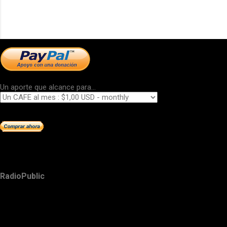
Un aporte que alcance para...
RadioPublic