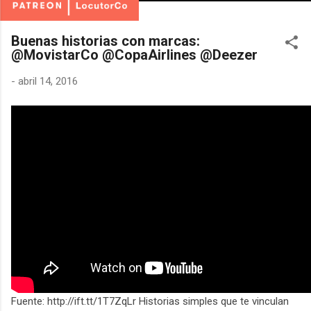
Buenas historias con marcas:
@MovistarCo @CopaAirlines @Deezer
-
abril 14, 2016
Fuente: http://ift.tt/1T7ZqLr Historias simples que te vinculan