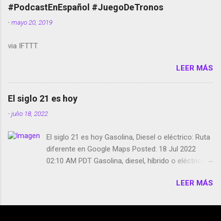
película Francisco regaña a los que usan el
#PodcastEnEspañol #JuegoDeTronos
smartphone en sus misas La serie de la Tierra
-
mayo 20, 2019
Media GoBee - StartUp de bicicletas de alquiler
Stop Motion en Instagram Vodafone: me siento
via IFTTT
tumbado. Amazon Music: Chingo yo, chingas tu...
http://amzn.to/2z1UkPK Wifi en el avión #Jpod17
LEER MÁS
Live Photos en Google Photos Llegando Partimos
Dictados en Android El tamaño y su importancia...
El siglo 21 es hoy
-
julio 18, 2022
El siglo 21 es hoy Gasolina, Diesel o eléctrico: Ruta
diferente en Google Maps Posted: 18 Jul 2022
02:10 AM PDT Gasolina, diesel, híbrido o eléctrico:
según el motor podrás tener una ruta diferente en
LEER MÁS
Google Maps. Google Maps continúa
evolucionando todos los días en dos sentidos uno
de esos sentidos es lo que hacen los
desarrolladores de Alphabet, la compañía matriz