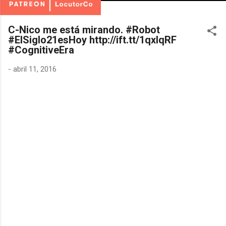
C-Nico me está mirando. #Robot
#ElSiglo21esHoy http://ift.tt/1qxlqRF
#CognitiveEra
-
abril 11, 2016