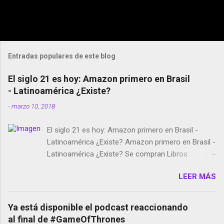
Entradas populares de este blog
El siglo 21 es hoy: Amazon primero en Brasil
- Latinoamérica ¿Existe?
-
marzo 10, 2018
El siglo 21 es hoy: Amazon primero en Brasil -
Latinoamérica ¿Existe? Amazon primero en Brasil -
Latinoamérica ¿Existe? Se compran Libros:
Amazon llega a Colombia y Argentina Habrá 5a
LEER MÁS
temporada de Black Mirror Twitter deja de verificar
cuentas Responden los fotógrafos Brian May y el
copyright en Instagram Música y vídeo selfies en la
Ya está disponible el podcast reaccionando
red social Riddley Scott saca a Kevin Spacey de su
al final de #GameOfThrones