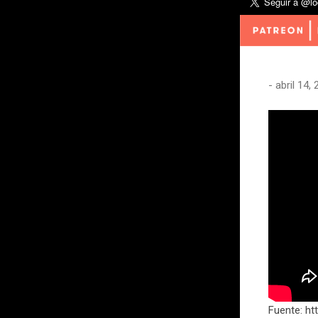
-
abril 14,
Fuente: ht