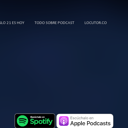
Ir al contenido principal
IGLO 21 ES HOY
TODO SOBRE PODCAST
LOCUTOR.CO