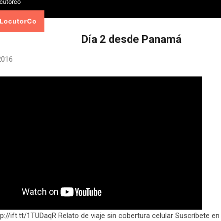
Día 2 desde Panamá
 2016
tp://ift.tt/1TUDaqR Relato de viaje sin cobertura celular Suscríbete 