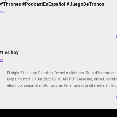
de bicicletas de alquiler Stop Motion en Instagram Vodafone: m
Thrones #PodcastEnEspañol #JuegoDeTronos
tumbado. Amazon Music: Chingo yo, chingas tu... http://amzn.t
2019
Wifi en el avión #Jpod17 Live Photos en Google Photos Llegan
Partimos Dictados en Android El tamaño y su importancia...
 21 es hoy
022
El siglo 21 es hoy Gasolina, Diesel o eléctrico: Ruta diferente e
Maps Posted: 18 Jul 2022 02:10 AM PDT Gasolina, diesel, híbrid
eléctrico: según el motor podrás tener una ruta diferente en Go
Google Maps continúa evolucionando todos los días en dos se
de esos sentidos es lo que hacen los desarrolladores de Alphabe
compañía matriz de Google; y por el otro lado tenemos el creci
Google Maps con lo que informamos los usuarios reseñas del l
indicaciones p...