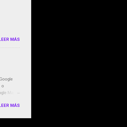
e siento
o/2z1UkPK
do
LEER MÁS
n Google
o o
ogle Maps.
ntidos uno
LEER MÁS
t, la
miento de
ugares