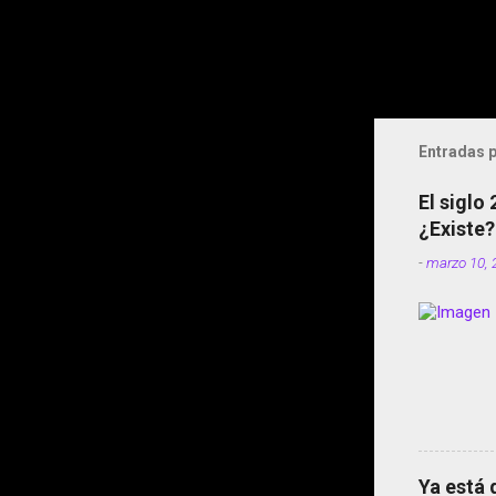
Entradas p
El siglo
¿Existe?
-
marzo 10, 
Ya está 