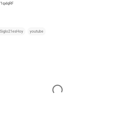
tt/1qxlqRF
lSiglo21esHoy
youtube