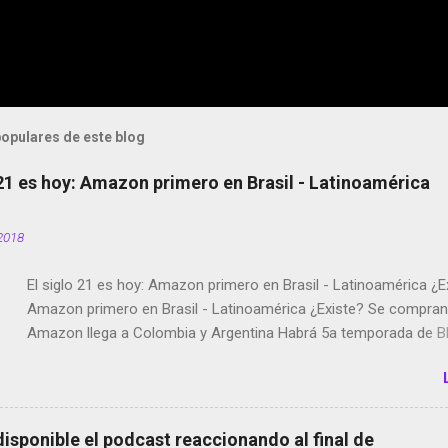
opulares de este blog
 21 es hoy: Amazon primero en Brasil - Latinoamérica
2018
El siglo 21 es hoy: Amazon primero en Brasil - Latinoamérica ¿E
Amazon primero en Brasil - Latinoamérica ¿Existe? Se compran 
Amazon llega a Colombia y Argentina Habrá 5a temporada de Bl
Twitter deja de verificar cuentas Responden los fotógrafos Bria
copyright en Instagram Música y vídeo selfies en la red social Ri
Scott saca a Kevin Spacey de su película Francisco regaña a lo
el smartphone en sus misas La serie de la Tierra Media GoBee -
disponible el podcast reaccionando al final de