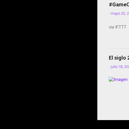
#GameOf
-
mayo 20, 
via IFTTT
El siglo
-
julio 18, 2