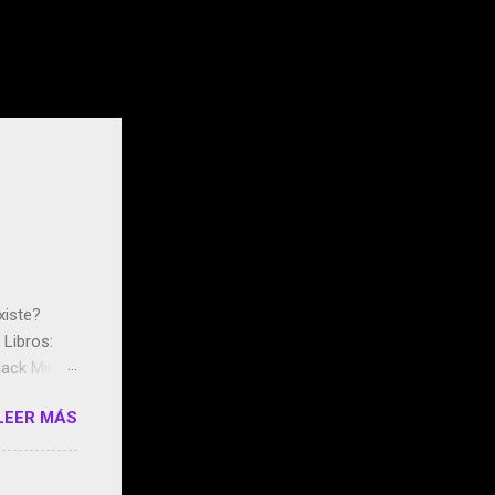
xiste?
Libros:
ack Mirror
n May y el
LEER MÁS
ddley
s que usan
 StartUp