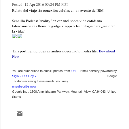
Posted:
12 Apr 2016 05:24 PM PDT
Relato del viaje sin conexión celular, en un evento de IBM
Sencillo Podcast "reality" en español sobre vida cotidiana
latinoamericana llena de gadgets, apps y tecnología para ¿mejorar
la vida?
Download
This posting includes an audio/video/photo media file:
Now
You are subscribed to email updates from
• El
Email delivery powered by
Siglo 21 es Hoy •
.
Google
To stop receiving these emails, you may
unsubscribe now
.
Google Inc., 1600 Amphitheatre Parkway, Mountain View, CA 94043, United
States
C