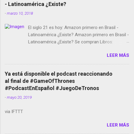
- Latinoamérica ¿Existe?
-
marzo 10, 2018
El siglo 21 es hoy: Amazon primero en Brasil -
Latinoamérica ¿Existe? Amazon primero en Brasil -
Latinoamérica ¿Existe? Se compran Libros:
Amazon llega a Colombia y Argentina Habrá 5a
LEER MÁS
temporada de Black Mirror Twitter deja de verificar
cuentas Responden los fotógrafos Brian May y el
copyright en Instagram Música y vídeo selfies en la
Ya está disponible el podcast reaccionando
red social Riddley Scott saca a Kevin Spacey de su
al final de #GameOfThrones
película Francisco regaña a los que usan el
#PodcastEnEspañol #JuegoDeTronos
smartphone en sus misas La serie de la Tierra
-
mayo 20, 2019
Media GoBee - StartUp de bicicletas de alquiler
Stop Motion en Instagram Vodafone: me siento
via IFTTT
tumbado. Amazon Music: Chingo yo, chingas tu...
http://amzn.to/2z1UkPK Wifi en el avión #Jpod17
LEER MÁS
Live Photos en Google Photos Llegando Partimos