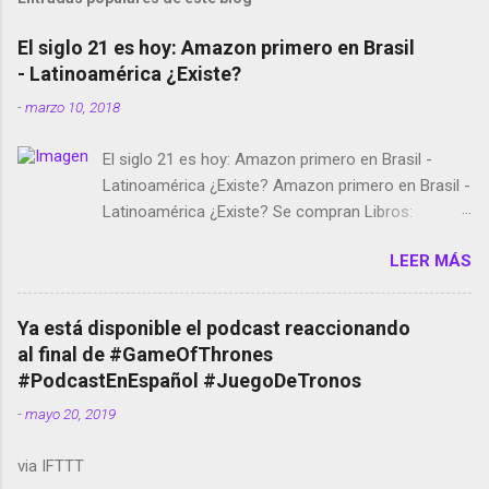
El siglo 21 es hoy: Amazon primero en Brasil
- Latinoamérica ¿Existe?
-
marzo 10, 2018
El siglo 21 es hoy: Amazon primero en Brasil -
Latinoamérica ¿Existe? Amazon primero en Brasil -
Latinoamérica ¿Existe? Se compran Libros:
Amazon llega a Colombia y Argentina Habrá 5a
LEER MÁS
temporada de Black Mirror Twitter deja de verificar
cuentas Responden los fotógrafos Brian May y el
copyright en Instagram Música y vídeo selfies en la
Ya está disponible el podcast reaccionando
red social Riddley Scott saca a Kevin Spacey de su
al final de #GameOfThrones
película Francisco regaña a los que usan el
#PodcastEnEspañol #JuegoDeTronos
smartphone en sus misas La serie de la Tierra
-
mayo 20, 2019
Media GoBee - StartUp de bicicletas de alquiler
Stop Motion en Instagram Vodafone: me siento
via IFTTT
tumbado. Amazon Music: Chingo yo, chingas tu...