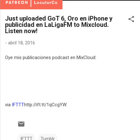
Just uploaded GoT 6, Oro en iPhone y
publicidad en LaLigaFM to Mixcloud.
Listen now!
-
abril 18, 2016
Oye mis publicaciones podcast en MixCloud:
via
IFTTT
http://ift.tt/1qCcgYW
IFTTT
Tumblr