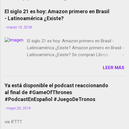
El siglo 21 es hoy: Amazon primero en Brasil
- Latinoamérica ¿Existe?
-
marzo 10, 2018
El siglo 21 es hoy: Amazon primero en Brasil -
Latinoamérica ¿Existe? Amazon primero en Brasil -
Latinoamérica ¿Existe? Se compran Libros:
Amazon llega a Colombia y Argentina Habrá 5a
LEER MÁS
temporada de Black Mirror Twitter deja de verificar
cuentas Responden los fotógrafos Brian May y el
copyright en Instagram Música y vídeo selfies en la
Ya está disponible el podcast reaccionando
red social Riddley Scott saca a Kevin Spacey de su
al final de #GameOfThrones
película Francisco regaña a los que usan el
#PodcastEnEspañol #JuegoDeTronos
smartphone en sus misas La serie de la Tierra
-
mayo 20, 2019
Media GoBee - StartUp de bicicletas de alquiler
Stop Motion en Instagram Vodafone: me siento
via IFTTT
tumbado. Amazon Music: Chingo yo, chingas tu...