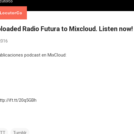
ploaded Radio Futura to Mixcloud. Listen now!
 2016
blicaciones podcast en MixCloud:
ttp://ift.tt/20q5GBh
TTT
Tumblr