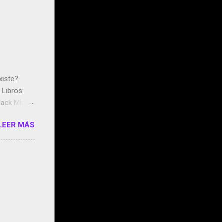
xiste?
Libros:
ack Mirror
n May y el
LEER MÁS
ddley
s que usan
 StartUp
e siento
o/2z1UkPK
do