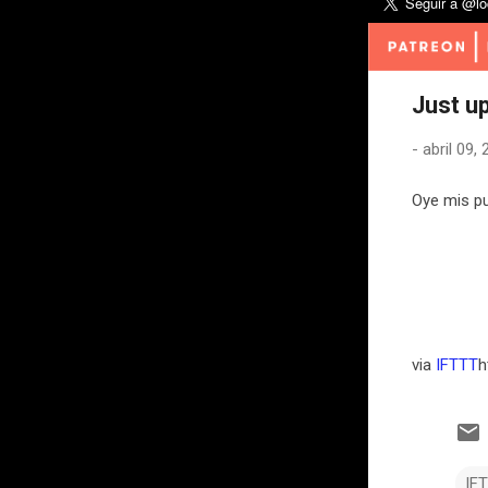
Just u
-
abril 09,
Oye mis pu
via
IFTTT
h
IF