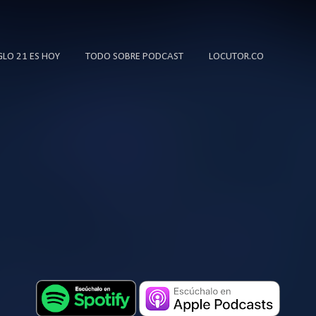
Ir al contenido principal
IGLO 21 ES HOY
TODO SOBRE PODCAST
LOCUTOR.CO