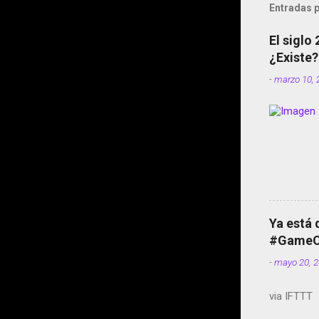
Entradas p
El siglo
¿Existe?
-
marzo 10, 
Ya está 
#GameOf
-
mayo 20, 
via IFTTT