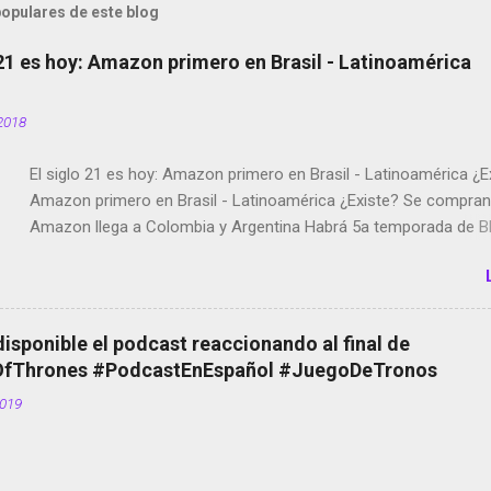
opulares de este blog
 21 es hoy: Amazon primero en Brasil - Latinoamérica
2018
El siglo 21 es hoy: Amazon primero en Brasil - Latinoamérica ¿E
Amazon primero en Brasil - Latinoamérica ¿Existe? Se compran 
Amazon llega a Colombia y Argentina Habrá 5a temporada de Bl
Twitter deja de verificar cuentas Responden los fotógrafos Bria
copyright en Instagram Música y vídeo selfies en la red social Ri
Scott saca a Kevin Spacey de su película Francisco regaña a lo
el smartphone en sus misas La serie de la Tierra Media GoBee -
disponible el podcast reaccionando al final de
de bicicletas de alquiler Stop Motion en Instagram Vodafone: m
Thrones #PodcastEnEspañol #JuegoDeTronos
tumbado. Amazon Music: Chingo yo, chingas tu... http://amzn.t
2019
Wifi en el avión #Jpod17 Live Photos en Google Photos Llegan
Partimos Dictados en Android El tamaño y su importancia...