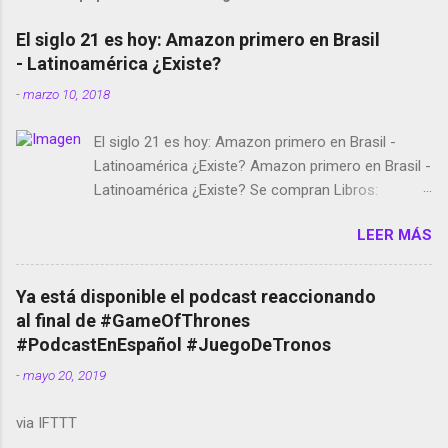
El siglo 21 es hoy: Amazon primero en Brasil
- Latinoamérica ¿Existe?
-
marzo 10, 2018
El siglo 21 es hoy: Amazon primero en Brasil -
Latinoamérica ¿Existe? Amazon primero en Brasil -
Latinoamérica ¿Existe? Se compran Libros:
Amazon llega a Colombia y Argentina Habrá 5a
LEER MÁS
temporada de Black Mirror Twitter deja de verificar
cuentas Responden los fotógrafos Brian May y el
copyright en Instagram Música y vídeo selfies en la
Ya está disponible el podcast reaccionando
red social Riddley Scott saca a Kevin Spacey de su
al final de #GameOfThrones
película Francisco regaña a los que usan el
#PodcastEnEspañol #JuegoDeTronos
smartphone en sus misas La serie de la Tierra
-
mayo 20, 2019
Media GoBee - StartUp de bicicletas de alquiler
Stop Motion en Instagram Vodafone: me siento
via IFTTT
tumbado. Amazon Music: Chingo yo, chingas tu...