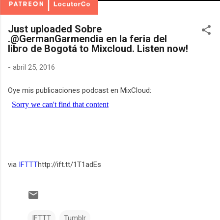
Just uploaded Sobre
.@GermanGarmendia en la feria del
libro de Bogotá to Mixcloud. Listen now!
-
abril 25, 2016
Oye mis publicaciones podcast en MixCloud:
via
IFTTT
http://ift.tt/1T1adEs
IFTTT
Tumblr