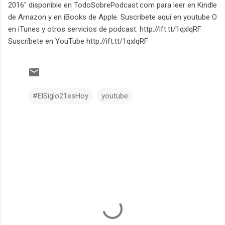
2016" disponible en TodoSobrePodcast.com para leer en Kindle
de Amazon y en iBooks de Apple. Suscríbete aquí en youtube O
en iTunes y otros servicios de podcast: http://ift.tt/1qxlqRF
Suscríbete en YouTube http://ift.tt/1qxlqRF
#ElSiglo21esHoy
youtube
C
o
m
e
n
t
a
r