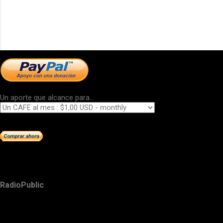
Un aporte que alcance para...
RadioPublic