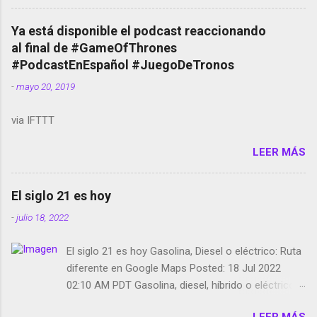
cuentas Responden los fotógrafos Brian May y el
copyright en Instagram Música y vídeo selfies en la
Ya está disponible el podcast reaccionando
red social Riddley Scott saca a Kevin Spacey de su
al final de #GameOfThrones
película Francisco regaña a los que usan el
#PodcastEnEspañol #JuegoDeTronos
smartphone en sus misas La serie de la Tierra
-
mayo 20, 2019
Media GoBee - StartUp de bicicletas de alquiler
Stop Motion en Instagram Vodafone: me siento
via IFTTT
tumbado. Amazon Music: Chingo yo, chingas tu...
http://amzn.to/2z1UkPK Wifi en el avión #Jpod17
LEER MÁS
Live Photos en Google Photos Llegando Partimos
Dictados en Android El tamaño y su importancia...
El siglo 21 es hoy
-
julio 18, 2022
El siglo 21 es hoy Gasolina, Diesel o eléctrico: Ruta
diferente en Google Maps Posted: 18 Jul 2022
02:10 AM PDT Gasolina, diesel, híbrido o eléctrico:
según el motor podrás tener una ruta diferente en
LEER MÁS