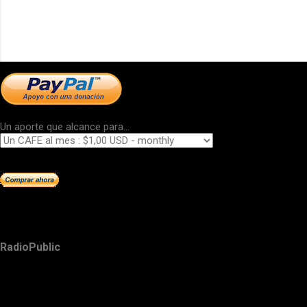
Un aporte que alcance para...
RadioPublic