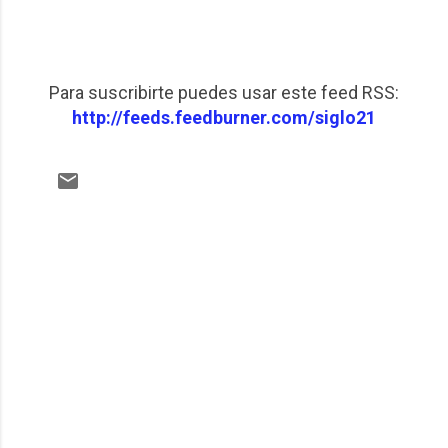
Para suscribirte puedes usar este feed RSS:
http://feeds.feedburner.com/siglo21
C
o
m
e
n
t
a
r