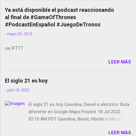
copyright en Instagram Música y vídeo selfies en la
Ya está disponible el podcast reaccionando
red social Riddley Scott saca a Kevin Spacey de su
al final de #GameOfThrones
película Francisco regaña a los que usan el
#PodcastEnEspañol #JuegoDeTronos
smartphone en sus misas La serie de la Tierra
-
mayo 20, 2019
Media GoBee - StartUp de bicicletas de alquiler
Stop Motion en Instagram Vodafone: me siento
via IFTTT
tumbado. Amazon Music: Chingo yo, chingas tu...
http://amzn.to/2z1UkPK Wifi en el avión #Jpod17
LEER MÁS
Live Photos en Google Photos Llegando Partimos
Dictados en Android El tamaño y su importancia...
El siglo 21 es hoy
-
julio 18, 2022
El siglo 21 es hoy Gasolina, Diesel o eléctrico: Ruta
diferente en Google Maps Posted: 18 Jul 2022
02:10 AM PDT Gasolina, diesel, híbrido o eléctrico:
según el motor podrás tener una ruta diferente en
LEER MÁS
Google Maps. Google Maps continúa