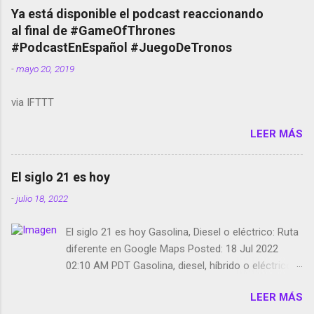
copyright en Instagram Música y vídeo selfies en la
Ya está disponible el podcast reaccionando
red social Riddley Scott saca a Kevin Spacey de su
al final de #GameOfThrones
película Francisco regaña a los que usan el
#PodcastEnEspañol #JuegoDeTronos
smartphone en sus misas La serie de la Tierra
-
mayo 20, 2019
Media GoBee - StartUp de bicicletas de alquiler
Stop Motion en Instagram Vodafone: me siento
via IFTTT
tumbado. Amazon Music: Chingo yo, chingas tu...
http://amzn.to/2z1UkPK Wifi en el avión #Jpod17
LEER MÁS
Live Photos en Google Photos Llegando Partimos
Dictados en Android El tamaño y su importancia...
El siglo 21 es hoy
-
julio 18, 2022
El siglo 21 es hoy Gasolina, Diesel o eléctrico: Ruta
diferente en Google Maps Posted: 18 Jul 2022
02:10 AM PDT Gasolina, diesel, híbrido o eléctrico:
según el motor podrás tener una ruta diferente en
LEER MÁS
Google Maps. Google Maps continúa