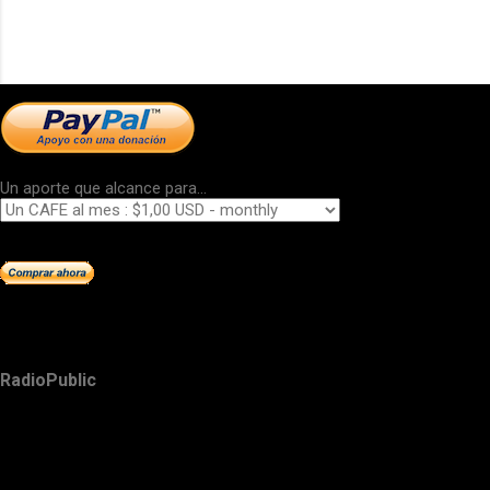
Un aporte que alcance para...
RadioPublic