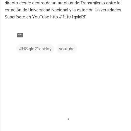
directo desde dentro de un autobús de Transmilenio entre la
estación de Universidad Nacional y la estación Universidades
Suscríbete en YouTube http://ift.tt/1qxlqRF
#ElSiglo21esHoy
youtube
C
o
m
e
n
t
a
r
i