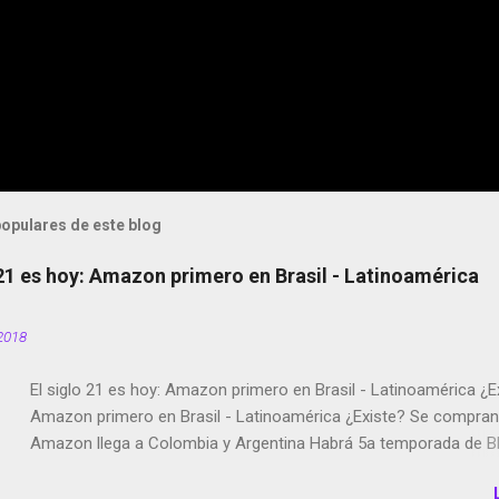
opulares de este blog
 21 es hoy: Amazon primero en Brasil - Latinoamérica
2018
El siglo 21 es hoy: Amazon primero en Brasil - Latinoamérica ¿E
Amazon primero en Brasil - Latinoamérica ¿Existe? Se compran 
Amazon llega a Colombia y Argentina Habrá 5a temporada de Bl
Twitter deja de verificar cuentas Responden los fotógrafos Bria
copyright en Instagram Música y vídeo selfies en la red social Ri