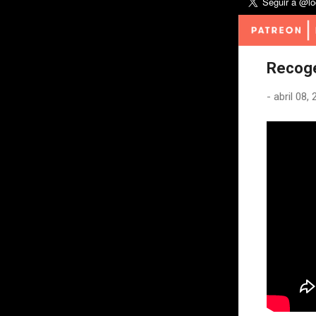
Recoge
-
abril 08,