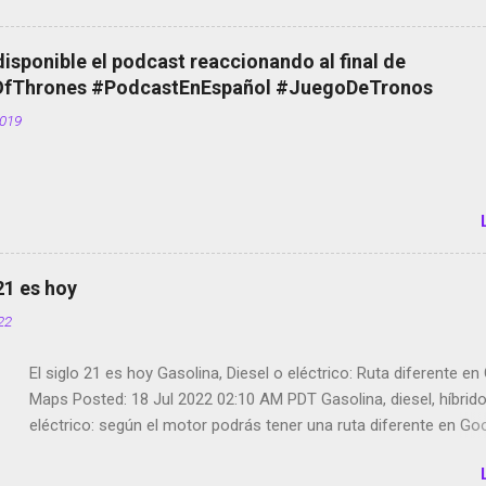
Scott saca a Kevin Spacey de su película Francisco regaña a lo
el smartphone en sus misas La serie de la Tierra Media GoBee -
disponible el podcast reaccionando al final de
de bicicletas de alquiler Stop Motion en Instagram Vodafone: m
Thrones #PodcastEnEspañol #JuegoDeTronos
tumbado. Amazon Music: Chingo yo, chingas tu... http://amzn.t
2019
Wifi en el avión #Jpod17 Live Photos en Google Photos Llegan
Partimos Dictados en Android El tamaño y su importancia...
 21 es hoy
022
El siglo 21 es hoy Gasolina, Diesel o eléctrico: Ruta diferente e
Maps Posted: 18 Jul 2022 02:10 AM PDT Gasolina, diesel, híbrid
eléctrico: según el motor podrás tener una ruta diferente en Go
Google Maps continúa evolucionando todos los días en dos se
de esos sentidos es lo que hacen los desarrolladores de Alphabe