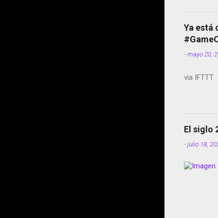
Ya está 
#GameOf
-
mayo 20, 
via IFTTT
El siglo
-
julio 18, 2