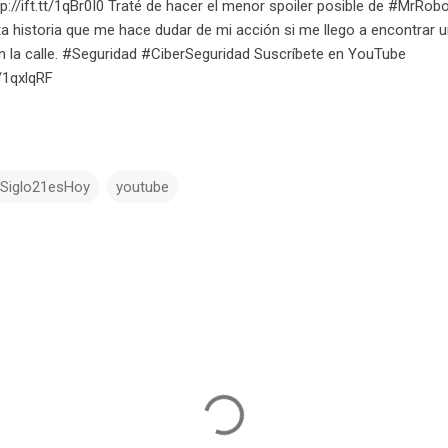
tp://ift.tt/1qBr0I0 Traté de hacer el menor spoiler posible de #MrRob
a historia que me hace dudar de mi acción si me llego a encontrar
 la calle. #Seguridad #CiberSeguridad Suscríbete en YouTube
tt/1qxlqRF
lSiglo21esHoy
youtube