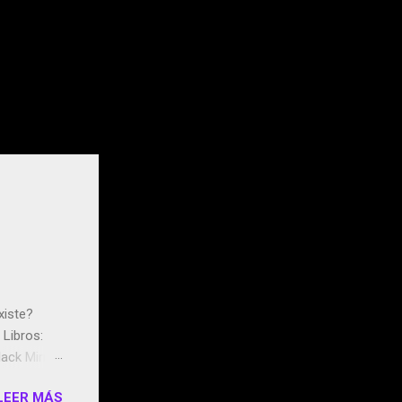
xiste?
Libros:
ack Mirror
n May y el
LEER MÁS
ddley