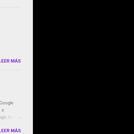
s que usan
 StartUp
e siento
o/2z1UkPK
do
LEER MÁS
n Google
o o
ogle Maps.
ntidos uno
LEER MÁS
t, la