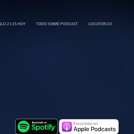
Ir al contenido principal
IGLO 21 ES HOY
TODO SOBRE PODCAST
LOCUTOR.CO