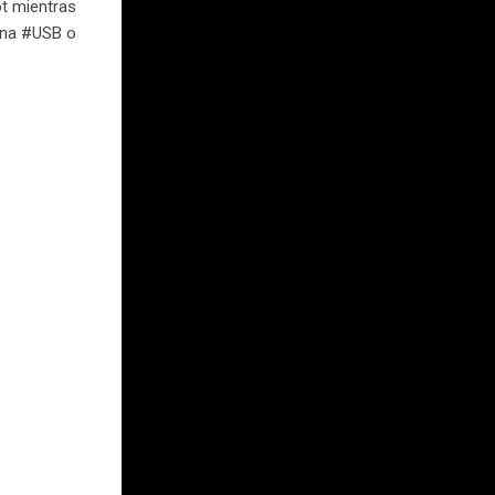
ot mientras
 una #USB o