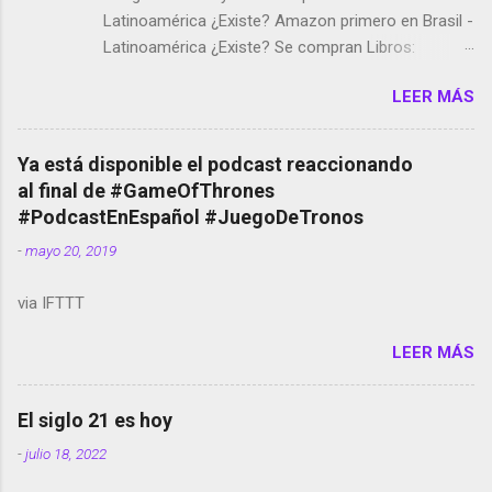
Latinoamérica ¿Existe? Amazon primero en Brasil -
Latinoamérica ¿Existe? Se compran Libros:
Amazon llega a Colombia y Argentina Habrá 5a
LEER MÁS
temporada de Black Mirror Twitter deja de verificar
cuentas Responden los fotógrafos Brian May y el
copyright en Instagram Música y vídeo selfies en la
Ya está disponible el podcast reaccionando
red social Riddley Scott saca a Kevin Spacey de su
al final de #GameOfThrones
película Francisco regaña a los que usan el
#PodcastEnEspañol #JuegoDeTronos
smartphone en sus misas La serie de la Tierra
-
mayo 20, 2019
Media GoBee - StartUp de bicicletas de alquiler
Stop Motion en Instagram Vodafone: me siento
via IFTTT
tumbado. Amazon Music: Chingo yo, chingas tu...
http://amzn.to/2z1UkPK Wifi en el avión #Jpod17
LEER MÁS
Live Photos en Google Photos Llegando Partimos
Dictados en Android El tamaño y su importancia...
El siglo 21 es hoy
-
julio 18, 2022