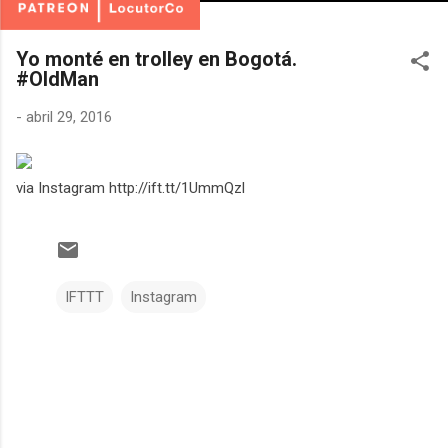
Yo monté en trolley en Bogotá.
#OldMan
-
abril 29, 2016
via Instagram http://ift.tt/1UmmQzl
IFTTT
Instagram
C
o
m
e