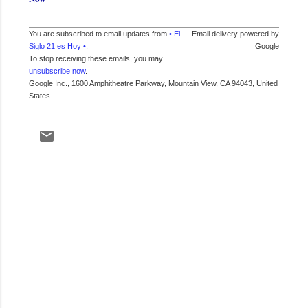
You are subscribed to email updates from
• El
Email delivery powered by
Siglo 21 es Hoy •
.
Google
To stop receiving these emails, you may
unsubscribe now
.
Google Inc., 1600 Amphitheatre Parkway, Mountain View, CA 94043, United
States
C
o
m
e
n
t
a
r