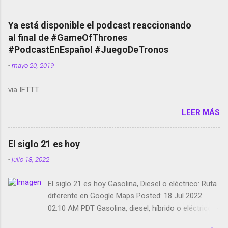
cuentas Responden los fotógrafos Brian May y el
copyright en Instagram Música y vídeo selfies en la
Ya está disponible el podcast reaccionando
red social Riddley Scott saca a Kevin Spacey de su
al final de #GameOfThrones
película Francisco regaña a los que usan el
#PodcastEnEspañol #JuegoDeTronos
smartphone en sus misas La serie de la Tierra
-
mayo 20, 2019
Media GoBee - StartUp de bicicletas de alquiler
Stop Motion en Instagram Vodafone: me siento
via IFTTT
tumbado. Amazon Music: Chingo yo, chingas tu...
http://amzn.to/2z1UkPK Wifi en el avión #Jpod17
LEER MÁS
Live Photos en Google Photos Llegando Partimos
Dictados en Android El tamaño y su importancia...
El siglo 21 es hoy
-
julio 18, 2022
El siglo 21 es hoy Gasolina, Diesel o eléctrico: Ruta
diferente en Google Maps Posted: 18 Jul 2022
02:10 AM PDT Gasolina, diesel, híbrido o eléctrico:
según el motor podrás tener una ruta diferente en