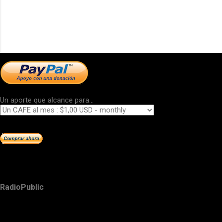
Un aporte que alcance para...
RadioPublic