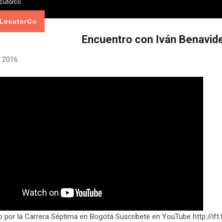
Encuentro con Iván Benavid
 2016
por la Carrera Séptima en Bogotá Suscríbete en YouTube http://ift.