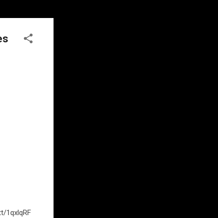
es
tt/1qxlqRF