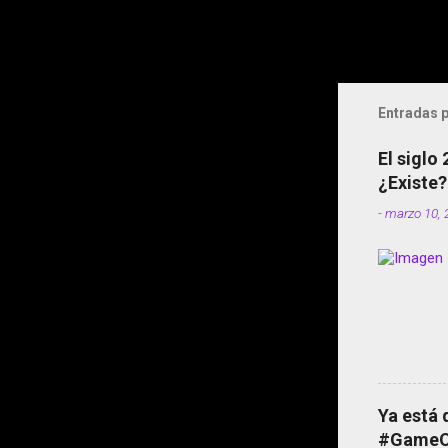
Entradas p
El siglo
¿Existe?
-
marzo 10, 
Ya está 
#GameOf