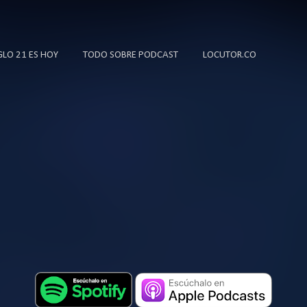
Ir al contenido principal
IGLO 21 ES HOY
TODO SOBRE PODCAST
LOCUTOR.CO