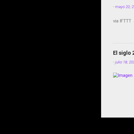
-
mayo 20, 
via IFTTT
El siglo
-
julio 18, 2