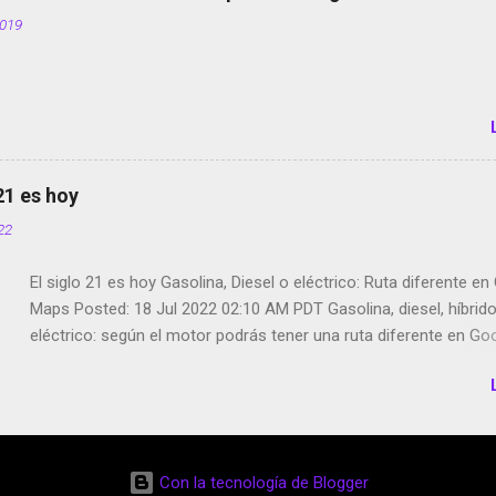
tumbado. Amazon Music: Chingo yo, chingas tu... http://amzn.t
2019
Wifi en el avión #Jpod17 Live Photos en Google Photos Llegan
Partimos Dictados en Android El tamaño y su importancia...
 21 es hoy
022
El siglo 21 es hoy Gasolina, Diesel o eléctrico: Ruta diferente e
Maps Posted: 18 Jul 2022 02:10 AM PDT Gasolina, diesel, híbrid
eléctrico: según el motor podrás tener una ruta diferente en Go
Google Maps continúa evolucionando todos los días en dos se
de esos sentidos es lo que hacen los desarrolladores de Alphabe
compañía matriz de Google; y por el otro lado tenemos el creci
Google Maps con lo que informamos los usuarios reseñas del l
indicaciones p...
Con la tecnología de Blogger