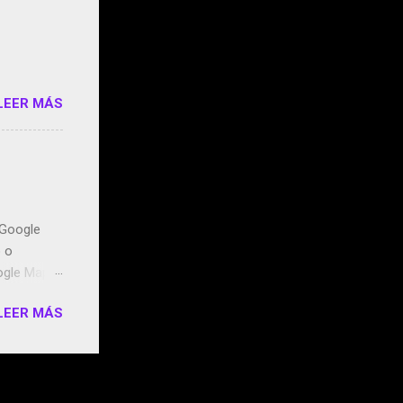
o/2z1UkPK
do
LEER MÁS
n Google
o o
ogle Maps.
ntidos uno
LEER MÁS
t, la
miento de
ugares