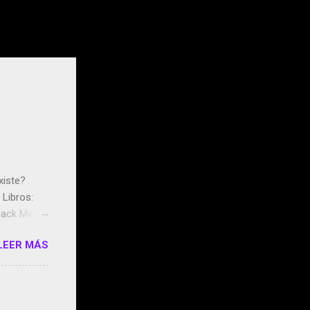
xiste?
Libros:
ack Mirror
n May y el
LEER MÁS
ddley
s que usan
 StartUp
e siento