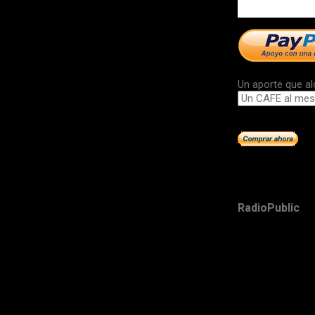
Un aporte que al
RadioPublic