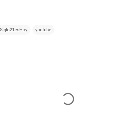
lSiglo21esHoy
youtube