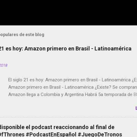
opulares de este blog
 21 es hoy: Amazon primero en Brasil - Latinoamérica
2018
El siglo 21 es hoy: Amazon primero en Brasil - Latinoamérica ¿E
Amazon primero en Brasil - Latinoamérica ¿Existe? Se compran 
Amazon llega a Colombia y Argentina Habrá 5a temporada de Bl
Twitter deja de verificar cuentas Responden los fotógrafos Bria
copyright en Instagram Música y vídeo selfies en la red social Ri
Scott saca a Kevin Spacey de su película Francisco regaña a lo
el smartphone en sus misas La serie de la Tierra Media GoBee -
disponible el podcast reaccionando al final de
de bicicletas de alquiler Stop Motion en Instagram Vodafone: m
Thrones #PodcastEnEspañol #JuegoDeTronos