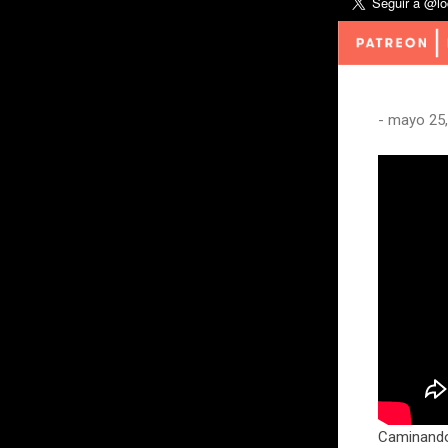
-
mayo 25,
Caminando 