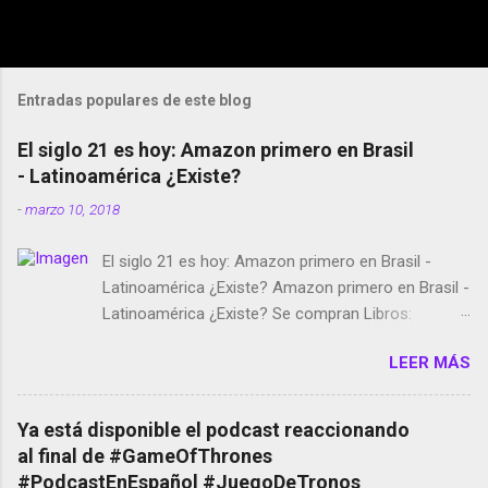
Entradas populares de este blog
El siglo 21 es hoy: Amazon primero en Brasil
- Latinoamérica ¿Existe?
-
marzo 10, 2018
El siglo 21 es hoy: Amazon primero en Brasil -
Latinoamérica ¿Existe? Amazon primero en Brasil -
Latinoamérica ¿Existe? Se compran Libros:
Amazon llega a Colombia y Argentina Habrá 5a
LEER MÁS
temporada de Black Mirror Twitter deja de verificar
cuentas Responden los fotógrafos Brian May y el
copyright en Instagram Música y vídeo selfies en la
Ya está disponible el podcast reaccionando
red social Riddley Scott saca a Kevin Spacey de su
al final de #GameOfThrones
película Francisco regaña a los que usan el
#PodcastEnEspañol #JuegoDeTronos