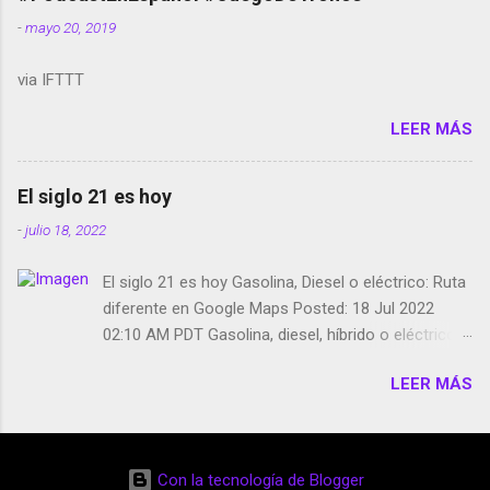
smartphone en sus misas La serie de la Tierra
-
mayo 20, 2019
Media GoBee - StartUp de bicicletas de alquiler
Stop Motion en Instagram Vodafone: me siento
via IFTTT
tumbado. Amazon Music: Chingo yo, chingas tu...
http://amzn.to/2z1UkPK Wifi en el avión #Jpod17
LEER MÁS
Live Photos en Google Photos Llegando Partimos
Dictados en Android El tamaño y su importancia...
El siglo 21 es hoy
-
julio 18, 2022
El siglo 21 es hoy Gasolina, Diesel o eléctrico: Ruta
diferente en Google Maps Posted: 18 Jul 2022
02:10 AM PDT Gasolina, diesel, híbrido o eléctrico:
según el motor podrás tener una ruta diferente en
LEER MÁS
Google Maps. Google Maps continúa
evolucionando todos los días en dos sentidos uno
de esos sentidos es lo que hacen los
desarrolladores de Alphabet, la compañía matriz
Con la tecnología de Blogger