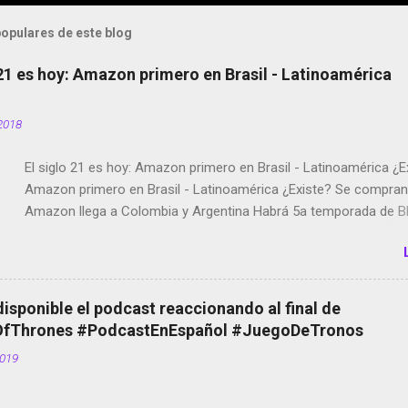
opulares de este blog
 21 es hoy: Amazon primero en Brasil - Latinoamérica
2018
El siglo 21 es hoy: Amazon primero en Brasil - Latinoamérica ¿E
Amazon primero en Brasil - Latinoamérica ¿Existe? Se compran 
Amazon llega a Colombia y Argentina Habrá 5a temporada de Bl
Twitter deja de verificar cuentas Responden los fotógrafos Bria
copyright en Instagram Música y vídeo selfies en la red social Ri
Scott saca a Kevin Spacey de su película Francisco regaña a lo
el smartphone en sus misas La serie de la Tierra Media GoBee -
disponible el podcast reaccionando al final de
de bicicletas de alquiler Stop Motion en Instagram Vodafone: m
Thrones #PodcastEnEspañol #JuegoDeTronos
tumbado. Amazon Music: Chingo yo, chingas tu... http://amzn.t
2019
Wifi en el avión #Jpod17 Live Photos en Google Photos Llegan
Partimos Dictados en Android El tamaño y su importancia...