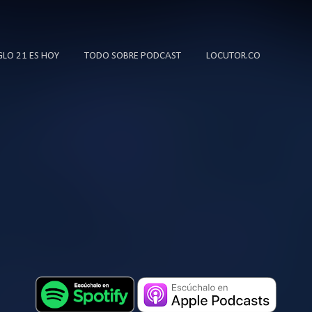
Ir al contenido principal
IGLO 21 ES HOY
TODO SOBRE PODCAST
LOCUTOR.CO