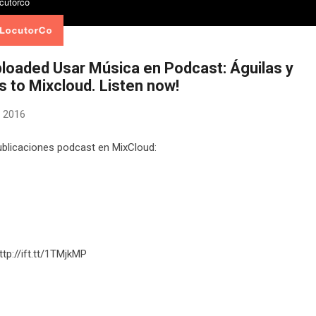
ploaded Usar Música en Podcast: Águilas y
 to Mixcloud. Listen now!
 2016
blicaciones podcast en MixCloud:
ttp://ift.tt/1TMjkMP