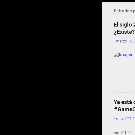
Entradas p
El siglo
¿Existe?
-
marzo 10, 
Ya está 
#GameOf
-
mayo 20, 
via IFTTT