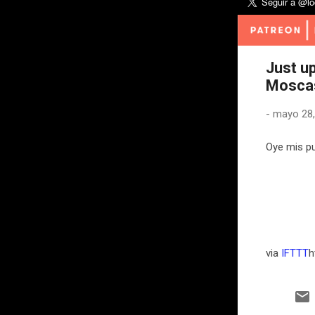
Just u
Moscas
-
mayo 28,
Oye mis pu
via
IFTTT
h