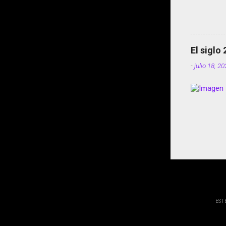
El siglo
-
julio 18, 2
EST