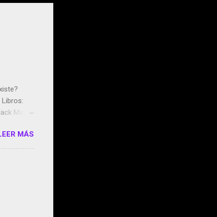
xiste?
Libros:
ack Mirror
n May y el
LEER MÁS
ddley
s que usan
 StartUp
e siento
o/2z1UkPK
do