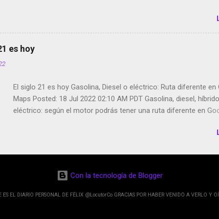
 21 es hoy
022
El siglo 21 es hoy Gasolina, Diesel o eléctrico: Ruta diferente e
Maps Posted: 18 Jul 2022 02:10 AM PDT Gasolina, diesel, híbrid
eléctrico: según el motor podrás tener una ruta diferente en Go
Google Maps continúa evolucionando todos los días en dos se
de esos sentidos es lo que hacen los desarrolladores de Alphabe
compañía matriz de Google; y por el otro lado tenemos el creci
Google Maps con lo que informamos los usuarios reseñas del l
indicaciones p...
Con la tecnología de Blogger
E ES EL DIARIO PERSONAL DE FÉLIX @LocutorCo GRACIAS POR HABER VENIDO A VERLO Y OÍ