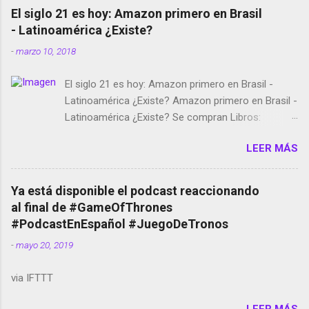
El siglo 21 es hoy: Amazon primero en Brasil
- Latinoamérica ¿Existe?
-
marzo 10, 2018
El siglo 21 es hoy: Amazon primero en Brasil -
Latinoamérica ¿Existe? Amazon primero en Brasil -
Latinoamérica ¿Existe? Se compran Libros:
Amazon llega a Colombia y Argentina Habrá 5a
LEER MÁS
temporada de Black Mirror Twitter deja de verificar
cuentas Responden los fotógrafos Brian May y el
copyright en Instagram Música y vídeo selfies en la
Ya está disponible el podcast reaccionando
red social Riddley Scott saca a Kevin Spacey de su
al final de #GameOfThrones
película Francisco regaña a los que usan el
#PodcastEnEspañol #JuegoDeTronos
smartphone en sus misas La serie de la Tierra
-
mayo 20, 2019
Media GoBee - StartUp de bicicletas de alquiler
Stop Motion en Instagram Vodafone: me siento
via IFTTT
tumbado. Amazon Music: Chingo yo, chingas tu...
http://amzn.to/2z1UkPK Wifi en el avión #Jpod17
LEER MÁS