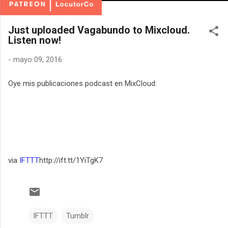
Just uploaded Vagabundo to Mixcloud.
Listen now!
-
mayo 09, 2016
Oye mis publicaciones podcast en MixCloud:
via
IFTTT
http://ift.tt/1YiTgK7
IFTTT
Tumblr