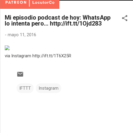
Mi episodio podcast de hoy: WhatsApp
lo intenta pero... http://ift.tt/1Ojd283
-
mayo 11, 2016
via Instagram http://ift.tt/1T6X25R
IFTTT
Instagram
C
o
m
e