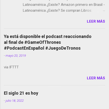
Latinoamérica ¿Existe? Amazon primero en Brasil -
Latinoamérica ¿Existe? Se compran Libros:
Amazon llega a Colombia y Argentina Habrá 5a
LEER MÁS
temporada de Black Mirror Twitter deja de verificar
cuentas Responden los fotógrafos Brian May y el
copyright en Instagram Música y vídeo selfies en la
Ya está disponible el podcast reaccionando
red social Riddley Scott saca a Kevin Spacey de su
al final de #GameOfThrones
película Francisco regaña a los que usan el
#PodcastEnEspañol #JuegoDeTronos
smartphone en sus misas La serie de la Tierra
-
mayo 20, 2019
Media GoBee - StartUp de bicicletas de alquiler
Stop Motion en Instagram Vodafone: me siento
via IFTTT
tumbado. Amazon Music: Chingo yo, chingas tu...
http://amzn.to/2z1UkPK Wifi en el avión #Jpod17
LEER MÁS
Live Photos en Google Photos Llegando Partimos
Dictados en Android El tamaño y su importancia...
El siglo 21 es hoy
-
julio 18, 2022