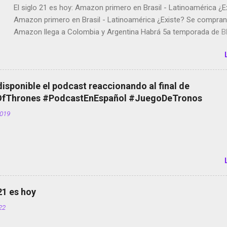
El siglo 21 es hoy: Amazon primero en Brasil - Latinoamérica ¿E
Amazon primero en Brasil - Latinoamérica ¿Existe? Se compran 
Amazon llega a Colombia y Argentina Habrá 5a temporada de Bl
Twitter deja de verificar cuentas Responden los fotógrafos Bria
copyright en Instagram Música y vídeo selfies en la red social Ri
Scott saca a Kevin Spacey de su película Francisco regaña a lo
el smartphone en sus misas La serie de la Tierra Media GoBee -
disponible el podcast reaccionando al final de
de bicicletas de alquiler Stop Motion en Instagram Vodafone: m
Thrones #PodcastEnEspañol #JuegoDeTronos
tumbado. Amazon Music: Chingo yo, chingas tu... http://amzn.t
2019
Wifi en el avión #Jpod17 Live Photos en Google Photos Llegan
Partimos Dictados en Android El tamaño y su importancia...
 21 es hoy
022