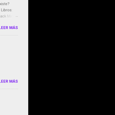
xiste?
Libros:
ack Mirror
n May y el
LEER MÁS
ddley
s que usan
 StartUp
e siento
o/2z1UkPK
do
LEER MÁS