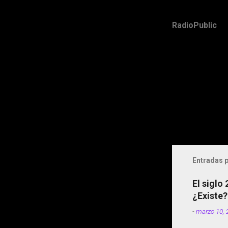
RadioPublic
Entradas p
El siglo
¿Existe?
-
marzo 10, 