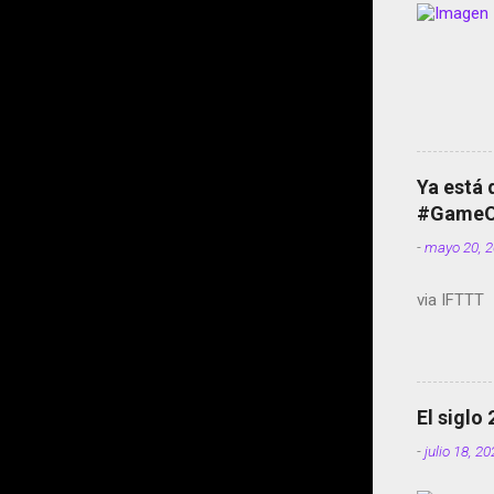
Ya está 
#GameOf
-
mayo 20, 
via IFTTT
El siglo
-
julio 18, 2