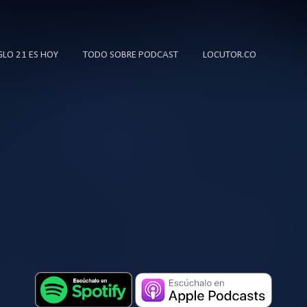
Ir al contenido principal
IGLO 21 ES HOY
TODO SOBRE PODCAST
LOCUTOR.CO