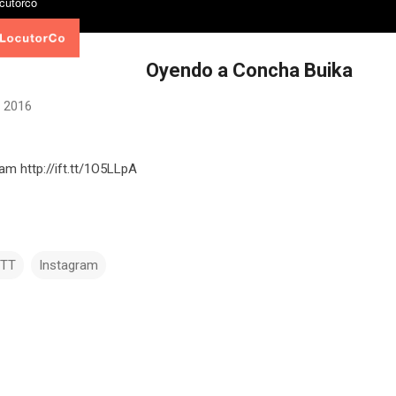
Oyendo a Concha Buika
 2016
ram http://ift.tt/1O5LLpA
TTT
Instagram