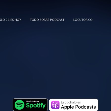
Ir al contenido principal
IGLO 21 ES HOY
TODO SOBRE PODCAST
LOCUTOR.CO