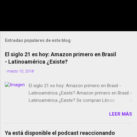
Entradas populares de este blog
El siglo 21 es hoy: Amazon primero en Brasil
- Latinoamérica ¿Existe?
-
marzo 10, 2018
El siglo 21 es hoy: Amazon primero en Brasil -
Latinoamérica ¿Existe? Amazon primero en Brasil -
Latinoamérica ¿Existe? Se compran Libros:
Amazon llega a Colombia y Argentina Habrá 5a
LEER MÁS
temporada de Black Mirror Twitter deja de verificar
cuentas Responden los fotógrafos Brian May y el
copyright en Instagram Música y vídeo selfies en la
Ya está disponible el podcast reaccionando
red social Riddley Scott saca a Kevin Spacey de su