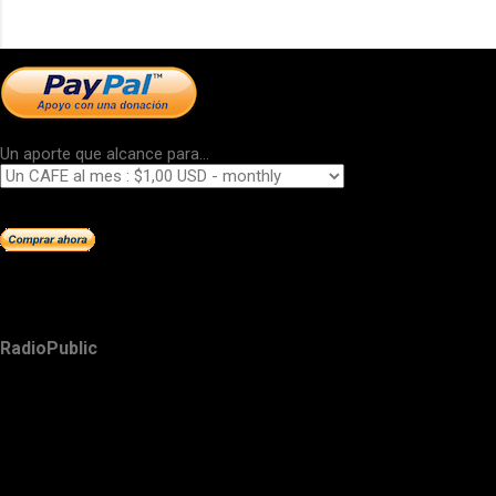
Un aporte que alcance para...
RadioPublic