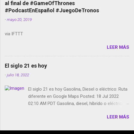
al final de #GameOfThrones
película Francisco regaña a los que usan el
#PodcastEnEspañol #JuegoDeTronos
smartphone en sus misas La serie de la Tierra
-
mayo 20, 2019
Media GoBee - StartUp de bicicletas de alquiler
Stop Motion en Instagram Vodafone: me siento
via IFTTT
tumbado. Amazon Music: Chingo yo, chingas tu...
http://amzn.to/2z1UkPK Wifi en el avión #Jpod17
LEER MÁS
Live Photos en Google Photos Llegando Partimos
Dictados en Android El tamaño y su importancia...
El siglo 21 es hoy
-
julio 18, 2022
El siglo 21 es hoy Gasolina, Diesel o eléctrico: Ruta
diferente en Google Maps Posted: 18 Jul 2022
02:10 AM PDT Gasolina, diesel, híbrido o eléctrico:
según el motor podrás tener una ruta diferente en
LEER MÁS
Google Maps. Google Maps continúa
evolucionando todos los días en dos sentidos uno
de esos sentidos es lo que hacen los