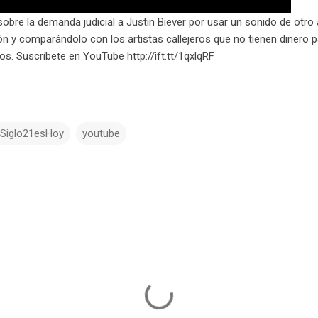
obre la demanda judicial a Justin Biever por usar un sonido de otro a
ón y comparándolo con los artistas callejeros que no tienen dinero p
. Suscríbete en YouTube http://ift.tt/1qxlqRF
lSiglo21esHoy
youtube