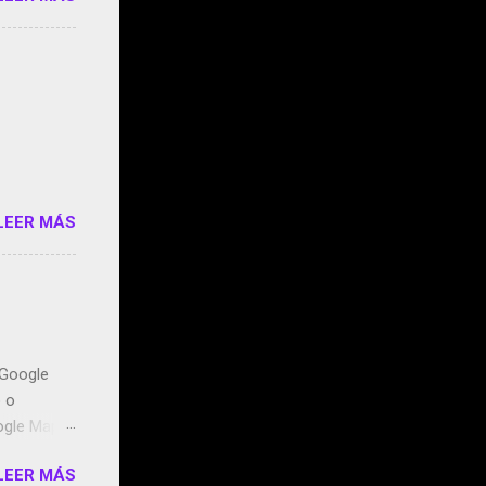
s que usan
 StartUp
e siento
o/2z1UkPK
do
LEER MÁS
n Google
o o
ogle Maps.
ntidos uno
LEER MÁS
t, la