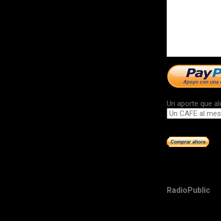
Un aporte que al
RadioPublic