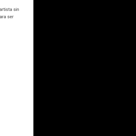
rtista sin
ara ser