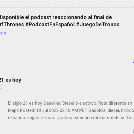
Scott saca a Kevin Spacey de su película Francisco regaña a lo
el smartphone en sus misas La serie de la Tierra Media GoBee -
disponible el podcast reaccionando al final de
de bicicletas de alquiler Stop Motion en Instagram Vodafone: m
Thrones #PodcastEnEspañol #JuegoDeTronos
tumbado. Amazon Music: Chingo yo, chingas tu... http://amzn.t
2019
Wifi en el avión #Jpod17 Live Photos en Google Photos Llegan
Partimos Dictados en Android El tamaño y su importancia...
 21 es hoy
022
El siglo 21 es hoy Gasolina, Diesel o eléctrico: Ruta diferente e
Maps Posted: 18 Jul 2022 02:10 AM PDT Gasolina, diesel, híbrid
eléctrico: según el motor podrás tener una ruta diferente en Go
Google Maps continúa evolucionando todos los días en dos se
de esos sentidos es lo que hacen los desarrolladores de Alphabe