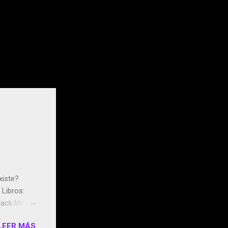
xiste?
Libros:
ack Mirror
n May y el
LEER MÁS
ddley