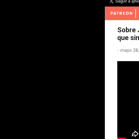
Sobre J
que si
-
mayo 28,