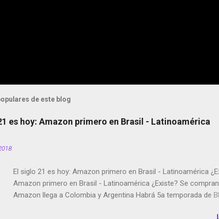
opulares de este blog
 21 es hoy: Amazon primero en Brasil - Latinoamérica
2018
El siglo 21 es hoy: Amazon primero en Brasil - Latinoamérica ¿E
Amazon primero en Brasil - Latinoamérica ¿Existe? Se compran 
Amazon llega a Colombia y Argentina Habrá 5a temporada de Bl
Twitter deja de verificar cuentas Responden los fotógrafos Bria
copyright en Instagram Música y vídeo selfies en la red social Ri