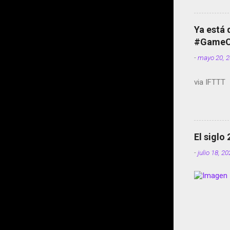
Ya está 
#GameOf
-
mayo 20, 
via IFTTT
El siglo
-
julio 18, 2