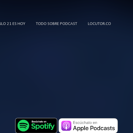
Ir al contenido principal
IGLO 21 ES HOY
TODO SOBRE PODCAST
LOCUTOR.CO