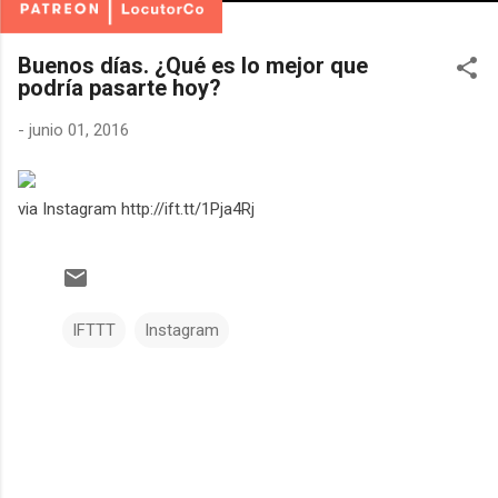
Buenos días. ¿Qué es lo mejor que
podría pasarte hoy?
-
junio 01, 2016
via Instagram http://ift.tt/1Pja4Rj
IFTTT
Instagram
C
o
m
e