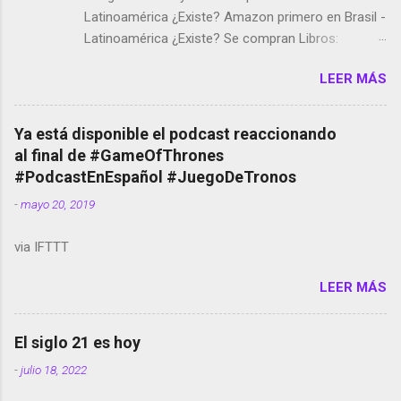
Latinoamérica ¿Existe? Amazon primero en Brasil -
Latinoamérica ¿Existe? Se compran Libros:
Amazon llega a Colombia y Argentina Habrá 5a
LEER MÁS
temporada de Black Mirror Twitter deja de verificar
cuentas Responden los fotógrafos Brian May y el
copyright en Instagram Música y vídeo selfies en la
Ya está disponible el podcast reaccionando
red social Riddley Scott saca a Kevin Spacey de su
al final de #GameOfThrones
película Francisco regaña a los que usan el
#PodcastEnEspañol #JuegoDeTronos
smartphone en sus misas La serie de la Tierra
-
mayo 20, 2019
Media GoBee - StartUp de bicicletas de alquiler
Stop Motion en Instagram Vodafone: me siento
via IFTTT
tumbado. Amazon Music: Chingo yo, chingas tu...
http://amzn.to/2z1UkPK Wifi en el avión #Jpod17
LEER MÁS
Live Photos en Google Photos Llegando Partimos
Dictados en Android El tamaño y su importancia...
El siglo 21 es hoy
-
julio 18, 2022