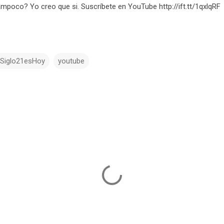
Tampoco? Yo creo que si. Suscríbete en YouTube http://ift.tt/1qxlqRF
lSiglo21esHoy
youtube