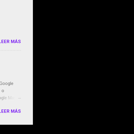
e siento
o/2z1UkPK
do
LEER MÁS
n Google
o o
ogle Maps.
ntidos uno
LEER MÁS
t, la
miento de
ugares