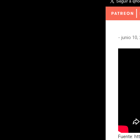
-
junio 10,
Fuente: ht