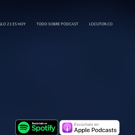
Ir al contenido principal
IGLO 21 ES HOY
TODO SOBRE PODCAST
LOCUTOR.CO