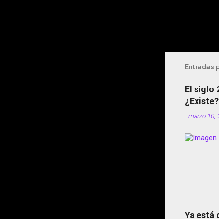
Entradas p
El siglo
¿Existe?
-
marzo 10, 
Ya está 