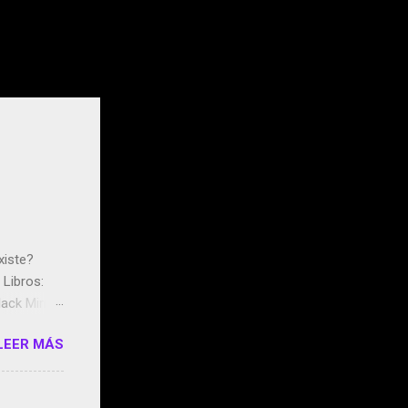
xiste?
Libros:
ack Mirror
n May y el
LEER MÁS
ddley
s que usan
 StartUp