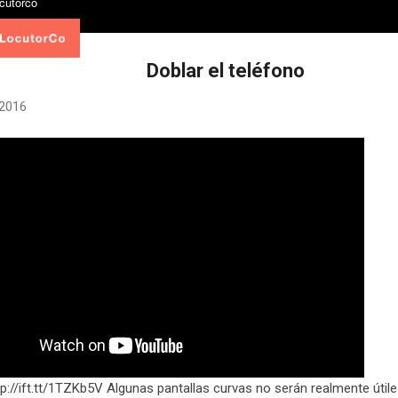
Doblar el teléfono
 2016
tp://ift.tt/1TZKb5V Algunas pantallas curvas no serán realmente útile