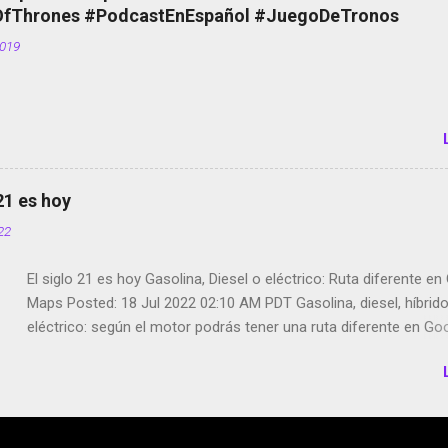
de bicicletas de alquiler Stop Motion en Instagram Vodafone: m
Thrones #PodcastEnEspañol #JuegoDeTronos
tumbado. Amazon Music: Chingo yo, chingas tu... http://amzn.t
2019
Wifi en el avión #Jpod17 Live Photos en Google Photos Llegan
Partimos Dictados en Android El tamaño y su importancia...
 21 es hoy
022
El siglo 21 es hoy Gasolina, Diesel o eléctrico: Ruta diferente e
Maps Posted: 18 Jul 2022 02:10 AM PDT Gasolina, diesel, híbrid
eléctrico: según el motor podrás tener una ruta diferente en Go
Google Maps continúa evolucionando todos los días en dos se
de esos sentidos es lo que hacen los desarrolladores de Alphabe
compañía matriz de Google; y por el otro lado tenemos el creci
Google Maps con lo que informamos los usuarios reseñas del l
indicaciones p...