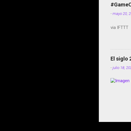
#GameOf
-
mayo 20, 
via IFTTT
El siglo
-
julio 18, 2