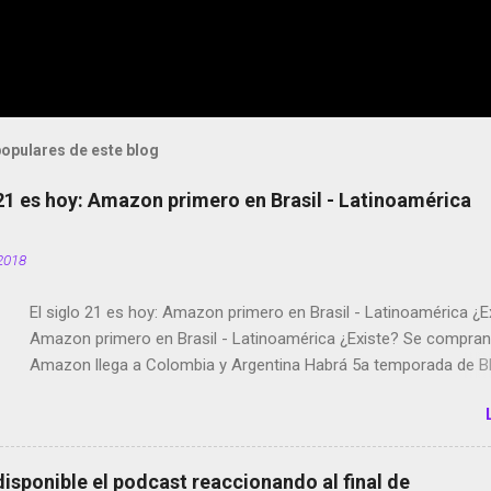
opulares de este blog
 21 es hoy: Amazon primero en Brasil - Latinoamérica
2018
El siglo 21 es hoy: Amazon primero en Brasil - Latinoamérica ¿E
Amazon primero en Brasil - Latinoamérica ¿Existe? Se compran 
Amazon llega a Colombia y Argentina Habrá 5a temporada de Bl
Twitter deja de verificar cuentas Responden los fotógrafos Bria
copyright en Instagram Música y vídeo selfies en la red social Ri
Scott saca a Kevin Spacey de su película Francisco regaña a lo
el smartphone en sus misas La serie de la Tierra Media GoBee -
disponible el podcast reaccionando al final de