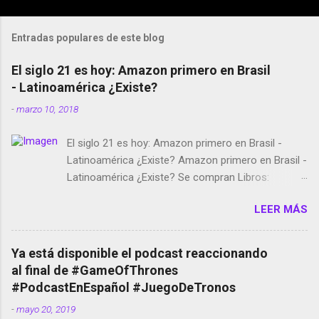
Entradas populares de este blog
El siglo 21 es hoy: Amazon primero en Brasil
- Latinoamérica ¿Existe?
-
marzo 10, 2018
El siglo 21 es hoy: Amazon primero en Brasil -
Latinoamérica ¿Existe? Amazon primero en Brasil -
Latinoamérica ¿Existe? Se compran Libros:
Amazon llega a Colombia y Argentina Habrá 5a
LEER MÁS
temporada de Black Mirror Twitter deja de verificar
cuentas Responden los fotógrafos Brian May y el
copyright en Instagram Música y vídeo selfies en la
Ya está disponible el podcast reaccionando
red social Riddley Scott saca a Kevin Spacey de su
al final de #GameOfThrones
película Francisco regaña a los que usan el
#PodcastEnEspañol #JuegoDeTronos
smartphone en sus misas La serie de la Tierra
-
mayo 20, 2019
Media GoBee - StartUp de bicicletas de alquiler