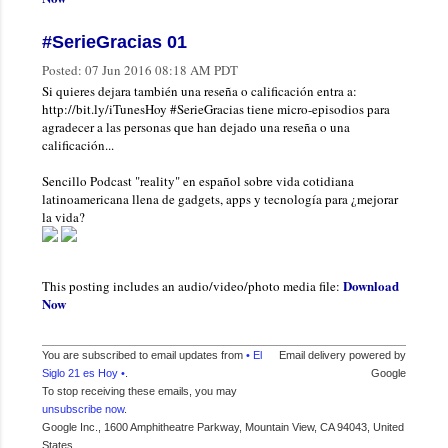
#SerieGracias 01
Posted:
07 Jun 2016 08:18 AM PDT
Si quieres dejara también una reseña o calificación entra a:
http://bit.ly/iTunesHoy #SerieGracias tiene micro-episodios para
agradecer a las personas que han dejado una reseña o una
calificación...
Sencillo Podcast "reality" en español sobre vida cotidiana
latinoamericana llena de gadgets, apps y tecnología para ¿mejorar
la vida?
Download
This posting includes an audio/video/photo media file:
Now
You are subscribed to email updates from
• El
Email delivery powered by
Siglo 21 es Hoy •
.
Google
To stop receiving these emails, you may
unsubscribe now
.
Google Inc., 1600 Amphitheatre Parkway, Mountain View, CA 94043, United
States