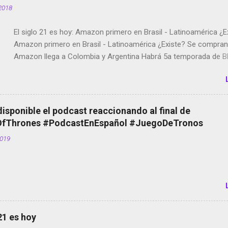
2018
El siglo 21 es hoy: Amazon primero en Brasil - Latinoamérica ¿E
Amazon primero en Brasil - Latinoamérica ¿Existe? Se compran 
Amazon llega a Colombia y Argentina Habrá 5a temporada de Bl
Twitter deja de verificar cuentas Responden los fotógrafos Bria
copyright en Instagram Música y vídeo selfies en la red social Ri
Scott saca a Kevin Spacey de su película Francisco regaña a lo
el smartphone en sus misas La serie de la Tierra Media GoBee -
disponible el podcast reaccionando al final de
de bicicletas de alquiler Stop Motion en Instagram Vodafone: m
Thrones #PodcastEnEspañol #JuegoDeTronos
tumbado. Amazon Music: Chingo yo, chingas tu... http://amzn.t
2019
Wifi en el avión #Jpod17 Live Photos en Google Photos Llegan
Partimos Dictados en Android El tamaño y su importancia...
 21 es hoy