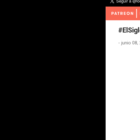
#ElSig
-
junio 08,