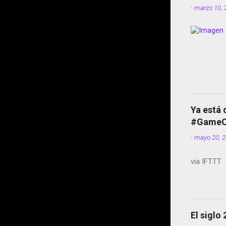
-
marzo 10, 
Ya está 
#GameOf
-
mayo 20, 
via IFTTT
El siglo