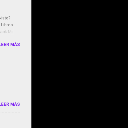
xiste?
Libros:
ack Mirror
n May y el
LEER MÁS
ddley
s que usan
 StartUp
e siento
o/2z1UkPK
do
LEER MÁS