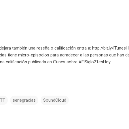
dejara también una reseña o calificación entra a: http://bit.ly/iTunes
ias tiene micro-episodios para agradecer a las personas que han d
na calificación publicada en iTunes sobre #ElSiglo21esHoy
TTT
seriegracias
SoundCloud