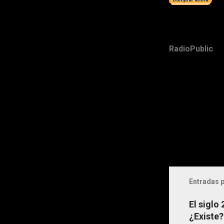
RadioPublic
Entradas p
El siglo
¿Existe?