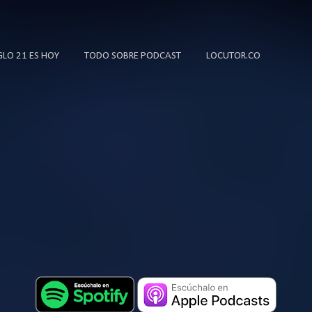
Ir al contenido principal
IGLO 21 ES HOY
TODO SOBRE PODCAST
LOCUTOR.CO