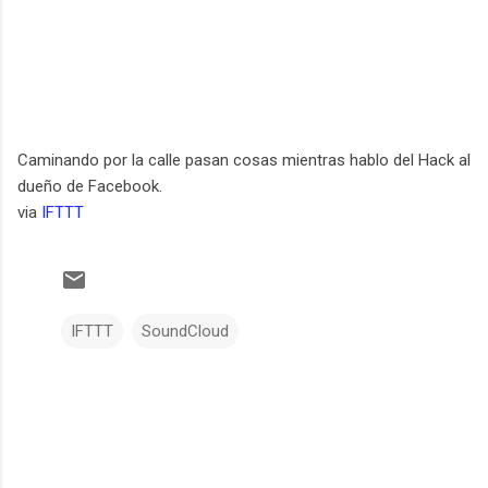
Caminando por la calle pasan cosas mientras hablo del Hack al
dueño de Facebook.
via
IFTTT
IFTTT
SoundCloud
C
o
m
e