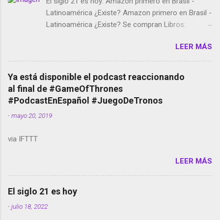
El siglo 21 es hoy: Amazon primero en Brasil -
Latinoamérica ¿Existe? Amazon primero en Brasil -
Latinoamérica ¿Existe? Se compran Libros:
Amazon llega a Colombia y Argentina Habrá 5a
LEER MÁS
temporada de Black Mirror Twitter deja de verificar
cuentas Responden los fotógrafos Brian May y el
copyright en Instagram Música y vídeo selfies en la
Ya está disponible el podcast reaccionando
red social Riddley Scott saca a Kevin Spacey de su
al final de #GameOfThrones
película Francisco regaña a los que usan el
#PodcastEnEspañol #JuegoDeTronos
smartphone en sus misas La serie de la Tierra
-
mayo 20, 2019
Media GoBee - StartUp de bicicletas de alquiler
Stop Motion en Instagram Vodafone: me siento
via IFTTT
tumbado. Amazon Music: Chingo yo, chingas tu...
http://amzn.to/2z1UkPK Wifi en el avión #Jpod17
LEER MÁS
Live Photos en Google Photos Llegando Partimos
Dictados en Android El tamaño y su importancia...
El siglo 21 es hoy
-
julio 18, 2022