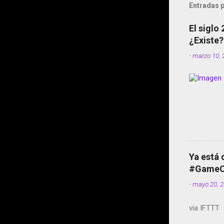
Entradas p
El siglo
¿Existe?
-
marzo 10, 
Ya está 
#GameOf
-
mayo 20, 
via IFTTT