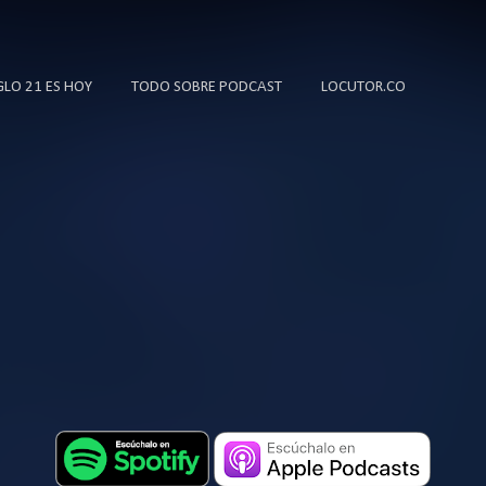
Ir al contenido principal
IGLO 21 ES HOY
TODO SOBRE PODCAST
LOCUTOR.CO