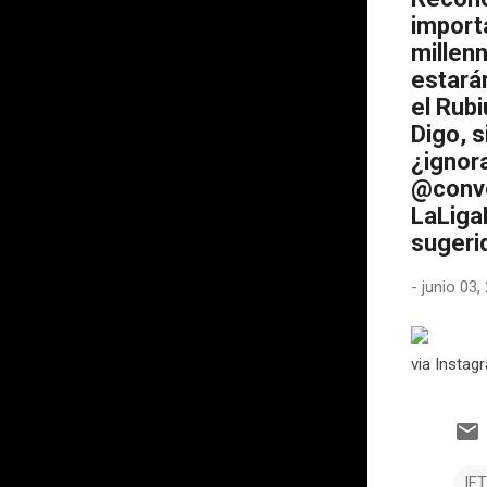
importa
millenn
estará
el Rub
Digo, s
¿ignora
@convo
LaLiga
sugerid
-
junio 03,
via Instag
IF