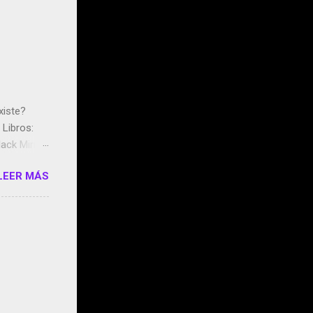
xiste?
Libros:
ack Mirror
n May y el
LEER MÁS
ddley
s que usan
 StartUp
e siento
o/2z1UkPK
do