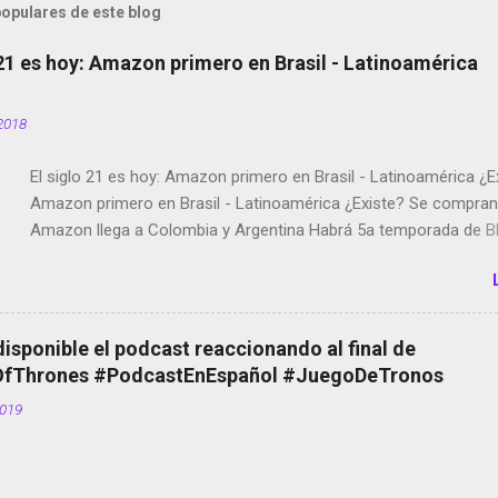
opulares de este blog
 21 es hoy: Amazon primero en Brasil - Latinoamérica
2018
El siglo 21 es hoy: Amazon primero en Brasil - Latinoamérica ¿E
Amazon primero en Brasil - Latinoamérica ¿Existe? Se compran 
Amazon llega a Colombia y Argentina Habrá 5a temporada de Bl
Twitter deja de verificar cuentas Responden los fotógrafos Bria
copyright en Instagram Música y vídeo selfies en la red social Ri
Scott saca a Kevin Spacey de su película Francisco regaña a lo
el smartphone en sus misas La serie de la Tierra Media GoBee -
disponible el podcast reaccionando al final de
de bicicletas de alquiler Stop Motion en Instagram Vodafone: m
Thrones #PodcastEnEspañol #JuegoDeTronos
tumbado. Amazon Music: Chingo yo, chingas tu... http://amzn.t
2019
Wifi en el avión #Jpod17 Live Photos en Google Photos Llegan
Partimos Dictados en Android El tamaño y su importancia...