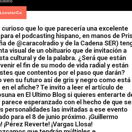
 curioso que lo que parecería una excelente
a para el podcasting hispano, en manos de Pri
eña de @caracolradio y de la Cadena SER) ten
ta visual de un obituario que de invitación a
sta cultural y de la palabra. ¿Será que están
venir el fin de su modo de vida radial y están
istes que contentos por el paso que darán?
 ven su futuro así de gris y negro como está
 en el afiche? Te invito a leer el artículo de
suna en El Ultimo Blog si quieres enterarte d
l parece esperanzado con el hecho de que s
s personalidades las invitadas a ese evento
do para el 8 de junio próximo. ¡Guillermo
! ¡Pérez Reverte! ¡Vargas Llosa!
zcamos que tendrán múltiples e