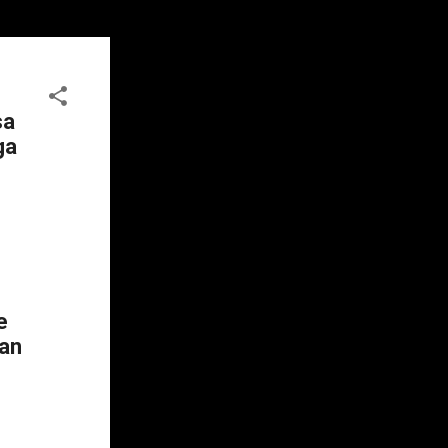
sa
ga
e
ean