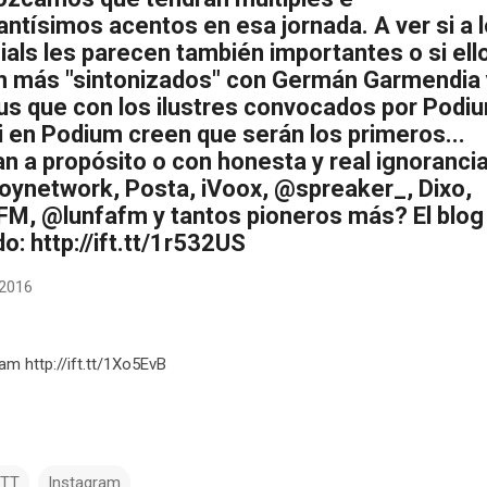
ntísimos acentos en esa jornada. A ver si a 
ials les parecen también importantes o si ell
n más "sintonizados" con Germán Garmendia 
ius que con los ilustres convocados por Podi
i en Podium creen que serán los primeros...
n a propósito o con honesta y real ignorancia
ynetwork, Posta, iVoox, @spreaker_, Dixo,
FM, @lunfafm y tantos pioneros más? El blog
o: http://ift.tt/1r532US
 2016
ram http://ift.tt/1Xo5EvB
TTT
Instagram