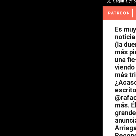
Es muy
notici
(la du
más pin
una fie
viendo 
más tr
¿Acaso
escrito
@rafao
más. É
grande
anuncia
Arriaga
Recono