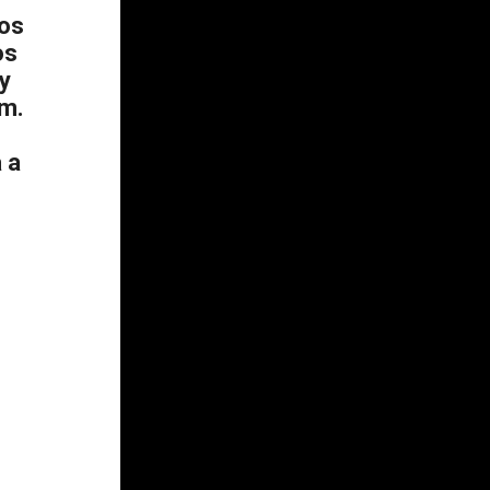
los
os
y
um.
 a