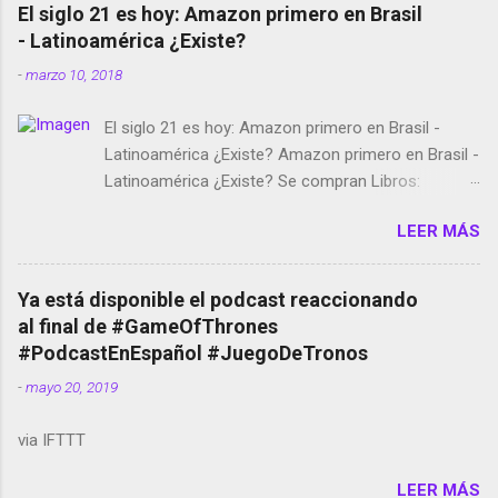
El siglo 21 es hoy: Amazon primero en Brasil
- Latinoamérica ¿Existe?
-
marzo 10, 2018
El siglo 21 es hoy: Amazon primero en Brasil -
Latinoamérica ¿Existe? Amazon primero en Brasil -
Latinoamérica ¿Existe? Se compran Libros:
Amazon llega a Colombia y Argentina Habrá 5a
LEER MÁS
temporada de Black Mirror Twitter deja de verificar
cuentas Responden los fotógrafos Brian May y el
copyright en Instagram Música y vídeo selfies en la
Ya está disponible el podcast reaccionando
red social Riddley Scott saca a Kevin Spacey de su
al final de #GameOfThrones
película Francisco regaña a los que usan el
#PodcastEnEspañol #JuegoDeTronos
smartphone en sus misas La serie de la Tierra
-
mayo 20, 2019
Media GoBee - StartUp de bicicletas de alquiler
Stop Motion en Instagram Vodafone: me siento
via IFTTT
tumbado. Amazon Music: Chingo yo, chingas tu...
http://amzn.to/2z1UkPK Wifi en el avión #Jpod17
LEER MÁS