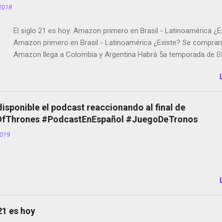
2018
El siglo 21 es hoy: Amazon primero en Brasil - Latinoamérica ¿E
Amazon primero en Brasil - Latinoamérica ¿Existe? Se compran 
Amazon llega a Colombia y Argentina Habrá 5a temporada de Bl
Twitter deja de verificar cuentas Responden los fotógrafos Bria
copyright en Instagram Música y vídeo selfies en la red social Ri
Scott saca a Kevin Spacey de su película Francisco regaña a lo
el smartphone en sus misas La serie de la Tierra Media GoBee -
disponible el podcast reaccionando al final de
de bicicletas de alquiler Stop Motion en Instagram Vodafone: m
Thrones #PodcastEnEspañol #JuegoDeTronos
tumbado. Amazon Music: Chingo yo, chingas tu... http://amzn.t
2019
Wifi en el avión #Jpod17 Live Photos en Google Photos Llegan
Partimos Dictados en Android El tamaño y su importancia...
 21 es hoy