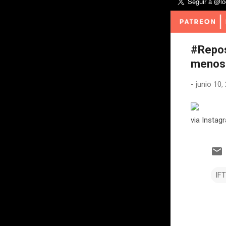
#Repos
menos ?
-
junio 10,
via Instagr
IF
C
o