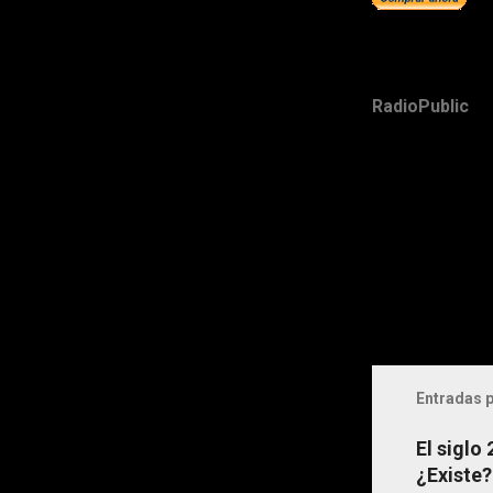
RadioPublic
Entradas p
El siglo
¿Existe?