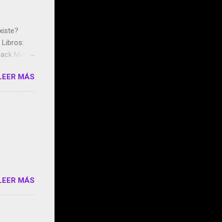
xiste?
Libros:
ack Mirror
n May y el
LEER MÁS
ddley
s que usan
 StartUp
e siento
o/2z1UkPK
do
LEER MÁS