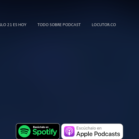
Ir al contenido principal
IGLO 21 ES HOY
TODO SOBRE PODCAST
LOCUTOR.CO