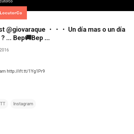
t @giovaraque ・・・ Un día mas o un día
 ... Bep🚚Bep ...
 2016
am http://ift.tt/1Yg1Pr9
TTT
Instagram