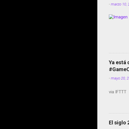
-
marzo 10, 
Ya está 
#GameOf
-
mayo 20, 
via IFTTT
El siglo