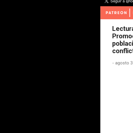
Lectur
Promoci
poblac
conflic
-
agosto 3