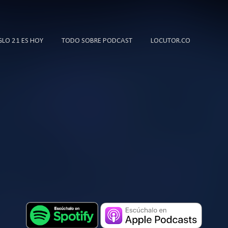
Ir al contenido principal
IGLO 21 ES HOY
TODO SOBRE PODCAST
LOCUTOR.CO