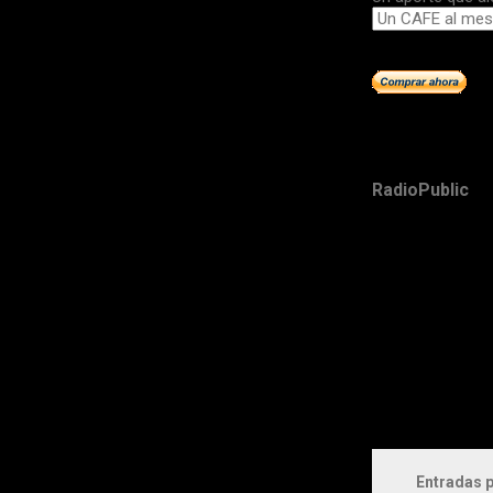
RadioPublic
Entradas p