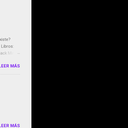
xiste?
Libros:
ack Mirror
n May y el
LEER MÁS
ddley
s que usan
 StartUp
e siento
o/2z1UkPK
do
LEER MÁS