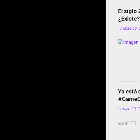
El siglo
¿Existe?
-
marzo 10, 
Ya está 
#GameOf
-
mayo 20, 
via IFTTT