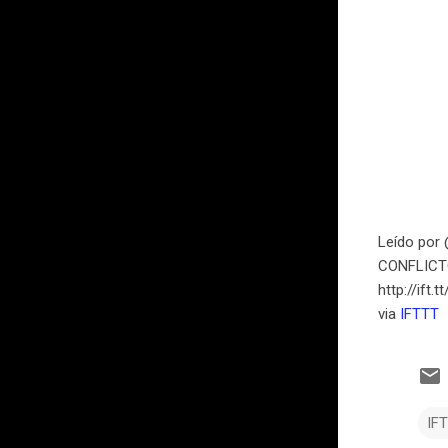
Leído por
CONFLICT
http://ift
via
IFTTT
IF