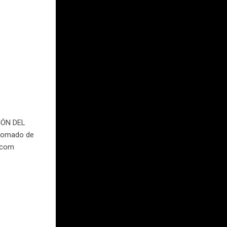
IÓN DEL
tomado de
k.com