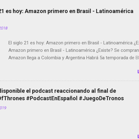
 21 es hoy: Amazon primero en Brasil - Latinoamérica
2018
El siglo 21 es hoy: Amazon primero en Brasil - Latinoamérica ¿E
Amazon primero en Brasil - Latinoamérica ¿Existe? Se compran 
Amazon llega a Colombia y Argentina Habrá 5a temporada de Bl
Twitter deja de verificar cuentas Responden los fotógrafos Bria
copyright en Instagram Música y vídeo selfies en la red social Ri
Scott saca a Kevin Spacey de su película Francisco regaña a lo
el smartphone en sus misas La serie de la Tierra Media GoBee -
disponible el podcast reaccionando al final de
de bicicletas de alquiler Stop Motion en Instagram Vodafone: m
Thrones #PodcastEnEspañol #JuegoDeTronos
tumbado. Amazon Music: Chingo yo, chingas tu... http://amzn.t
2019
Wifi en el avión #Jpod17 Live Photos en Google Photos Llegan
Partimos Dictados en Android El tamaño y su importancia...