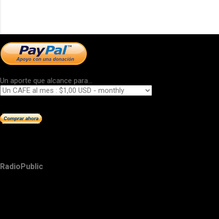
Un aporte que alcance para...
RadioPublic