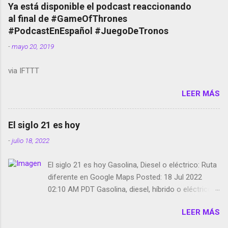
copyright en Instagram Música y vídeo selfies en la
Ya está disponible el podcast reaccionando
red social Riddley Scott saca a Kevin Spacey de su
al final de #GameOfThrones
película Francisco regaña a los que usan el
#PodcastEnEspañol #JuegoDeTronos
smartphone en sus misas La serie de la Tierra
-
mayo 20, 2019
Media GoBee - StartUp de bicicletas de alquiler
Stop Motion en Instagram Vodafone: me siento
via IFTTT
tumbado. Amazon Music: Chingo yo, chingas tu...
http://amzn.to/2z1UkPK Wifi en el avión #Jpod17
LEER MÁS
Live Photos en Google Photos Llegando Partimos
Dictados en Android El tamaño y su importancia...
El siglo 21 es hoy
-
julio 18, 2022
El siglo 21 es hoy Gasolina, Diesel o eléctrico: Ruta
diferente en Google Maps Posted: 18 Jul 2022
02:10 AM PDT Gasolina, diesel, híbrido o eléctrico:
según el motor podrás tener una ruta diferente en
LEER MÁS
Google Maps. Google Maps continúa
evolucionando todos los días en dos sentidos uno