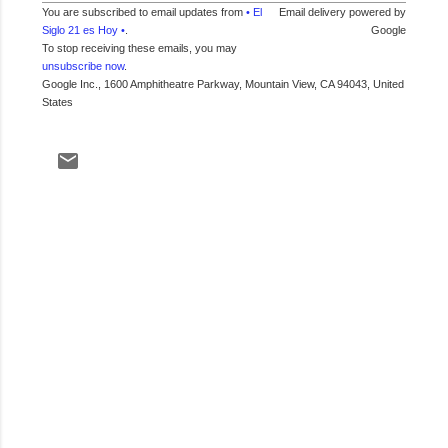
You are subscribed to email updates from
• El
Email delivery powered by
Siglo 21 es Hoy •
.
Google
To stop receiving these emails, you may
unsubscribe now
.
Google Inc., 1600 Amphitheatre Parkway, Mountain View, CA 94043, United
States
C
o
m
e
n
t
a
r
i