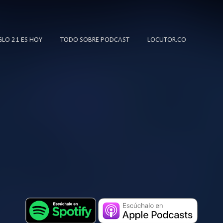
Ir al contenido principal
IGLO 21 ES HOY
TODO SOBRE PODCAST
LOCUTOR.CO