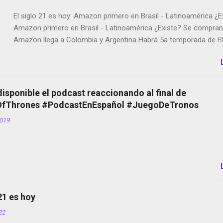
El siglo 21 es hoy: Amazon primero en Brasil - Latinoamérica ¿E
Amazon primero en Brasil - Latinoamérica ¿Existe? Se compran 
Amazon llega a Colombia y Argentina Habrá 5a temporada de Bl
Twitter deja de verificar cuentas Responden los fotógrafos Bria
copyright en Instagram Música y vídeo selfies en la red social Ri
Scott saca a Kevin Spacey de su película Francisco regaña a lo
el smartphone en sus misas La serie de la Tierra Media GoBee -
disponible el podcast reaccionando al final de
de bicicletas de alquiler Stop Motion en Instagram Vodafone: m
Thrones #PodcastEnEspañol #JuegoDeTronos
tumbado. Amazon Music: Chingo yo, chingas tu... http://amzn.t
2019
Wifi en el avión #Jpod17 Live Photos en Google Photos Llegan
Partimos Dictados en Android El tamaño y su importancia...
 21 es hoy
022