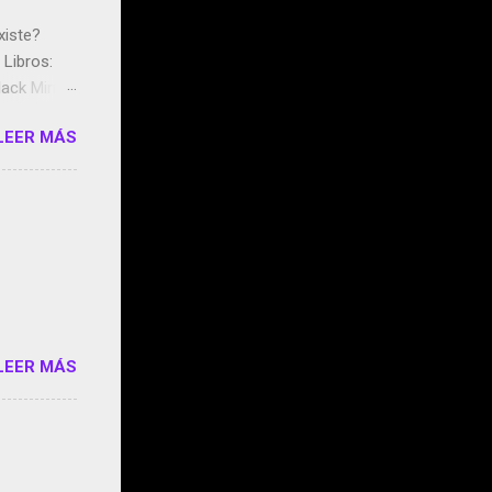
xiste?
Libros:
ack Mirror
n May y el
LEER MÁS
ddley
s que usan
 StartUp
e siento
o/2z1UkPK
do
LEER MÁS