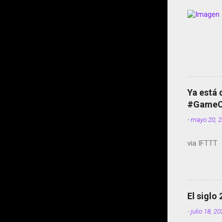
Ya está 
#GameOf
-
mayo 20, 
via IFTTT
El siglo
-
julio 18, 2