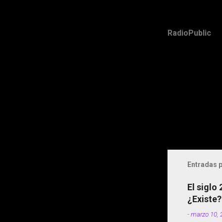
RadioPublic
Entradas p
El siglo
¿Existe?
-
marzo 10, 