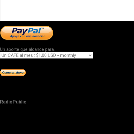
Un aporte que alcance para...
RadioPublic