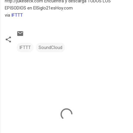
http://jukedeck.com Encuentra y descarga TODOS LOS
EPISODIOS en ElSiglo21esHoy.com
via
IFTTT
IFTTT
SoundCloud
C
o
m
e
n
t
a
r
i