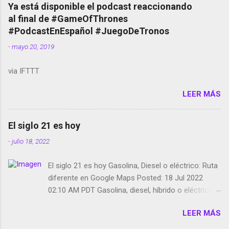
copyright en Instagram Música y vídeo selfies en la
Ya está disponible el podcast reaccionando
red social Riddley Scott saca a Kevin Spacey de su
al final de #GameOfThrones
película Francisco regaña a los que usan el
#PodcastEnEspañol #JuegoDeTronos
smartphone en sus misas La serie de la Tierra
-
mayo 20, 2019
Media GoBee - StartUp de bicicletas de alquiler
Stop Motion en Instagram Vodafone: me siento
via IFTTT
tumbado. Amazon Music: Chingo yo, chingas tu...
http://amzn.to/2z1UkPK Wifi en el avión #Jpod17
LEER MÁS
Live Photos en Google Photos Llegando Partimos
Dictados en Android El tamaño y su importancia...
El siglo 21 es hoy
-
julio 18, 2022
El siglo 21 es hoy Gasolina, Diesel o eléctrico: Ruta
diferente en Google Maps Posted: 18 Jul 2022
02:10 AM PDT Gasolina, diesel, híbrido o eléctrico:
según el motor podrás tener una ruta diferente en
LEER MÁS
Google Maps. Google Maps continúa
evolucionando todos los días en dos sentidos uno