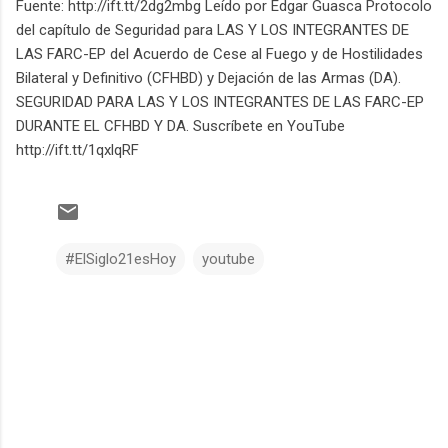
Fuente: http://ift.tt/2dg2mbg Leído por Edgar Guasca Protocolo
del capítulo de Seguridad para LAS Y LOS INTEGRANTES DE
LAS FARC-EP del Acuerdo de Cese al Fuego y de Hostilidades
Bilateral y Definitivo (CFHBD) y Dejación de las Armas (DA).
SEGURIDAD PARA LAS Y LOS INTEGRANTES DE LAS FARC-EP
DURANTE EL CFHBD Y DA. Suscríbete en YouTube
http://ift.tt/1qxlqRF
#ElSiglo21esHoy
youtube
C
o
m
e
n