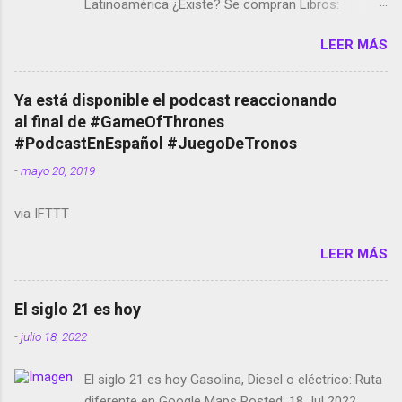
Latinoamérica ¿Existe? Se compran Libros:
Amazon llega a Colombia y Argentina Habrá 5a
LEER MÁS
temporada de Black Mirror Twitter deja de verificar
cuentas Responden los fotógrafos Brian May y el
copyright en Instagram Música y vídeo selfies en la
Ya está disponible el podcast reaccionando
red social Riddley Scott saca a Kevin Spacey de su
al final de #GameOfThrones
película Francisco regaña a los que usan el
#PodcastEnEspañol #JuegoDeTronos
smartphone en sus misas La serie de la Tierra
-
mayo 20, 2019
Media GoBee - StartUp de bicicletas de alquiler
Stop Motion en Instagram Vodafone: me siento
via IFTTT
tumbado. Amazon Music: Chingo yo, chingas tu...
http://amzn.to/2z1UkPK Wifi en el avión #Jpod17
LEER MÁS
Live Photos en Google Photos Llegando Partimos
Dictados en Android El tamaño y su importancia...
El siglo 21 es hoy
-
julio 18, 2022
El siglo 21 es hoy Gasolina, Diesel o eléctrico: Ruta
diferente en Google Maps Posted: 18 Jul 2022