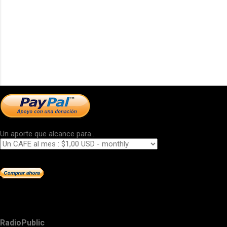
Un aporte que alcance para...
RadioPublic