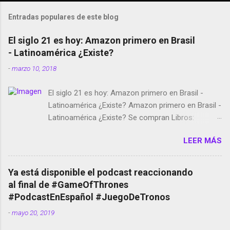
Entradas populares de este blog
El siglo 21 es hoy: Amazon primero en Brasil
- Latinoamérica ¿Existe?
-
marzo 10, 2018
El siglo 21 es hoy: Amazon primero en Brasil -
Latinoamérica ¿Existe? Amazon primero en Brasil -
Latinoamérica ¿Existe? Se compran Libros:
Amazon llega a Colombia y Argentina Habrá 5a
LEER MÁS
temporada de Black Mirror Twitter deja de verificar
cuentas Responden los fotógrafos Brian May y el
copyright en Instagram Música y vídeo selfies en la
Ya está disponible el podcast reaccionando
red social Riddley Scott saca a Kevin Spacey de su
al final de #GameOfThrones
película Francisco regaña a los que usan el
#PodcastEnEspañol #JuegoDeTronos
smartphone en sus misas La serie de la Tierra
-
mayo 20, 2019
Media GoBee - StartUp de bicicletas de alquiler
Stop Motion en Instagram Vodafone: me siento