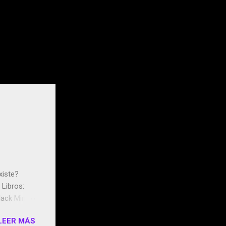
xiste?
Libros:
ack Mirror
n May y el
LEER MÁS
ddley