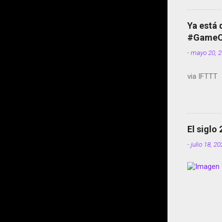
Ya está 
#GameOf
-
mayo 20, 
via IFTTT
El siglo
-
julio 18, 2