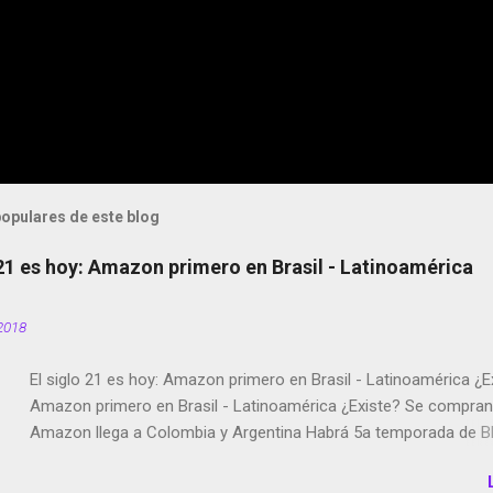
opulares de este blog
 21 es hoy: Amazon primero en Brasil - Latinoamérica
2018
El siglo 21 es hoy: Amazon primero en Brasil - Latinoamérica ¿E
Amazon primero en Brasil - Latinoamérica ¿Existe? Se compran 
Amazon llega a Colombia y Argentina Habrá 5a temporada de Bl
Twitter deja de verificar cuentas Responden los fotógrafos Bria
copyright en Instagram Música y vídeo selfies en la red social Ri