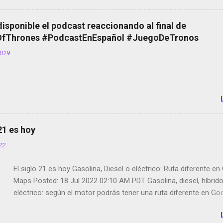
Scott saca a Kevin Spacey de su película Francisco regaña a lo
el smartphone en sus misas La serie de la Tierra Media GoBee -
disponible el podcast reaccionando al final de
de bicicletas de alquiler Stop Motion en Instagram Vodafone: m
Thrones #PodcastEnEspañol #JuegoDeTronos
tumbado. Amazon Music: Chingo yo, chingas tu... http://amzn.t
2019
Wifi en el avión #Jpod17 Live Photos en Google Photos Llegan
Partimos Dictados en Android El tamaño y su importancia...
 21 es hoy
022
El siglo 21 es hoy Gasolina, Diesel o eléctrico: Ruta diferente e
Maps Posted: 18 Jul 2022 02:10 AM PDT Gasolina, diesel, híbrid
eléctrico: según el motor podrás tener una ruta diferente en Go
Google Maps continúa evolucionando todos los días en dos se
de esos sentidos es lo que hacen los desarrolladores de Alphabe