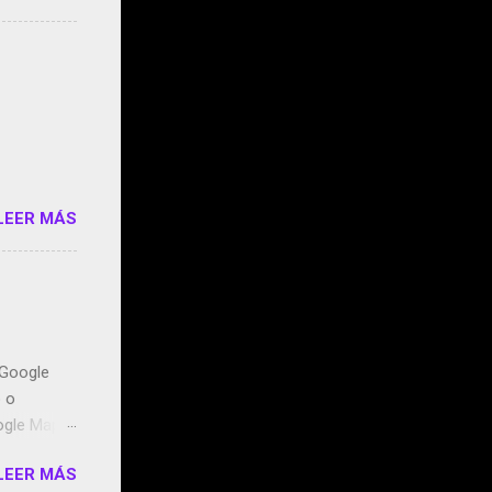
s que usan
 StartUp
e siento
o/2z1UkPK
do
LEER MÁS
n Google
o o
ogle Maps.
ntidos uno
LEER MÁS
t, la