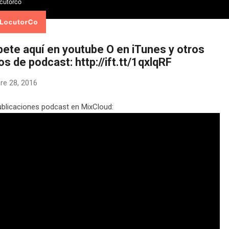
bete aquí en youtube O en iTunes y otros
os de podcast: http://ift.tt/1qxlqRF
re 28, 2016
blicaciones podcast en MixCloud: