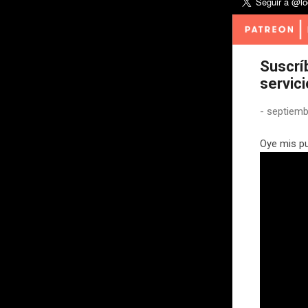
Suscrí
servici
-
septiemb
Oye mis pu