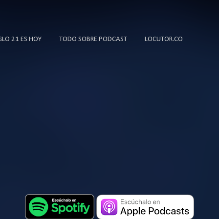
Ir al contenido principal
IGLO 21 ES HOY
TODO SOBRE PODCAST
LOCUTOR.CO