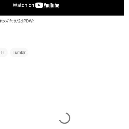
ttp://ift.tt/2djPDWr
TTT
Tumblr