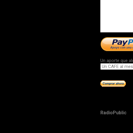
Un aporte que al
RadioPublic