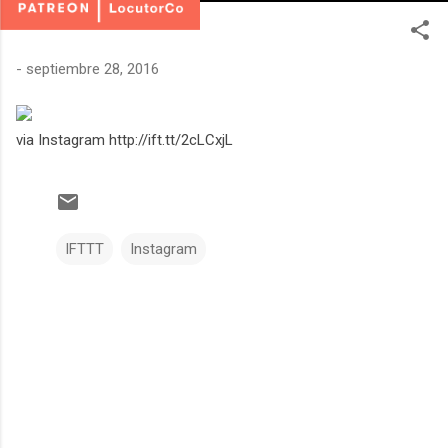
-
septiembre 28, 2016
via Instagram http://ift.tt/2cLCxjL
IFTTT
Instagram
C
o
m
e
n
t