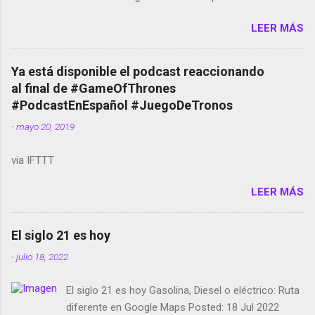
Amazon llega a Colombia y Argentina Habrá 5a
LEER MÁS
temporada de Black Mirror Twitter deja de verificar
cuentas Responden los fotógrafos Brian May y el
copyright en Instagram Música y vídeo selfies en la
Ya está disponible el podcast reaccionando
red social Riddley Scott saca a Kevin Spacey de su
al final de #GameOfThrones
película Francisco regaña a los que usan el
#PodcastEnEspañol #JuegoDeTronos
smartphone en sus misas La serie de la Tierra
-
mayo 20, 2019
Media GoBee - StartUp de bicicletas de alquiler
Stop Motion en Instagram Vodafone: me siento
via IFTTT
tumbado. Amazon Music: Chingo yo, chingas tu...
http://amzn.to/2z1UkPK Wifi en el avión #Jpod17
LEER MÁS
Live Photos en Google Photos Llegando Partimos
Dictados en Android El tamaño y su importancia...
El siglo 21 es hoy
-
julio 18, 2022
El siglo 21 es hoy Gasolina, Diesel o eléctrico: Ruta
diferente en Google Maps Posted: 18 Jul 2022