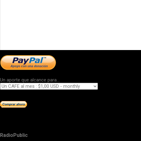
Un aporte que alcance para...
RadioPublic