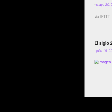
-
mayo 20, 
via IFTTT
El siglo 
-
julio 18, 