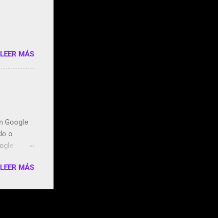
en Google
LEER MÁS
en Google
do o
oogle
 dos
LEER MÁS
dores de
emos el
ios