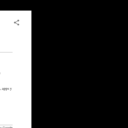
e
, apps y
by Google