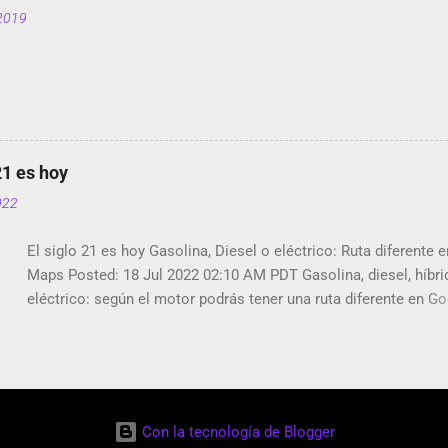
siento tumbado. Amazon Music: Chingo yo, chingas tu...
2019
http://amzn.to/2z1UkPK Wifi en el avión #Jpod17 Live Photos 
Photos Llegando Partimos Dictados en Android El tamaño y su
importancia...
21 es hoy
2022
El siglo 21 es hoy Gasolina, Diesel o eléctrico: Ruta diferente 
Maps Posted: 18 Jul 2022 02:10 AM PDT Gasolina, diesel, híbri
eléctrico: según el motor podrás tener una ruta diferente en G
Maps. Google Maps continúa evolucionando todos los días en
sentidos uno de esos sentidos es lo que hacen los desarrolla
Alphabet, la compañía matriz de Google; y por el otro lado ten
crecimiento de Google Maps con lo que informamos los usuar
reseñas del lugares indicaciones p...
Con la tecnología de Blogger