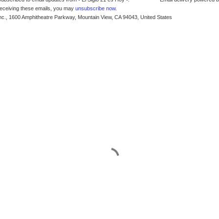
receiving these emails, you may
unsubscribe now
.
nc., 1600 Amphitheatre Parkway, Mountain View, CA 94043, United States