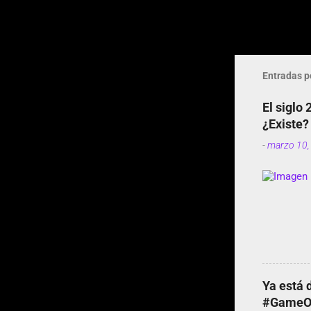
Entradas p
El siglo
¿Existe?
-
marzo 10,
Ya está 
#GameOf