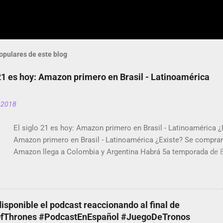
opulares de este blog
 21 es hoy: Amazon primero en Brasil - Latinoamérica
 2018
El siglo 21 es hoy: Amazon primero en Brasil - Latinoamérica ¿
Amazon primero en Brasil - Latinoamérica ¿Existe? Se compran
Amazon llega a Colombia y Argentina Habrá 5a temporada de 
Mirror Twitter deja de verificar cuentas Responden los fotógraf
May y el copyright en Instagram Música y vídeo selfies en la re
Riddley Scott saca a Kevin Spacey de su película Francisco reg
que usan el smartphone en sus misas La serie de la Tierra Me
disponible el podcast reaccionando al final de
StartUp de bicicletas de alquiler Stop Motion en Instagram Vo
Thrones #PodcastEnEspañol #JuegoDeTronos