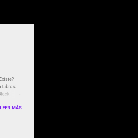
Existe?
 Libros:
Black
os Brian
LEER MÁS
d social
aña a los
dia GoBee -
dafone: me