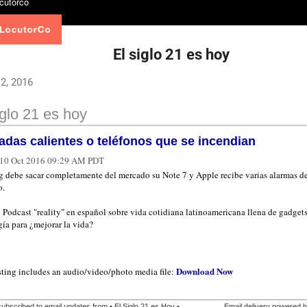
El siglo 21 es hoy
2, 2016
iglo 21 es hoy
adas calientes o teléfonos que se incendian
10 Oct 2016 09:29 AM PDT
 debe sacar completamente del mercado su Note 7 y Apple recibe varias alarmas d
o.
 Podcast "reality" en español sobre vida cotidiana latinoamericana llena de gadgets
ía para ¿mejorar la vida?
Download Now
sting includes an audio/video/photo media file:
ubscribed to email updates from • El Siglo 21 es Hoy •.
Email delivery powered 