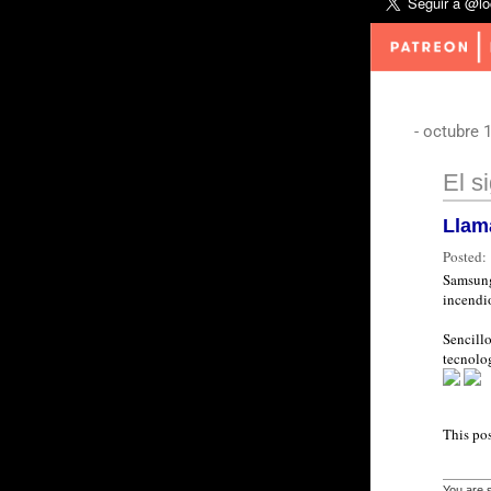
-
octubre 1
El s
Llam
Posted:
Samsung
incendi
Sencillo
tecnolog
This po
You are s