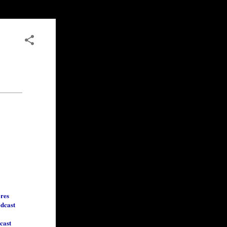
ores
dcast
cast