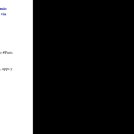
 más
 vía
 #Paris
, apps y