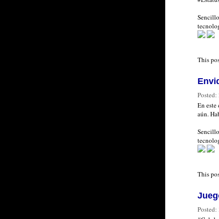
Sencillo
tecnolog
This po
Envi
Posted:
En este 
aún. Hab
Sencillo
tecnolog
This po
Juego
Posted: