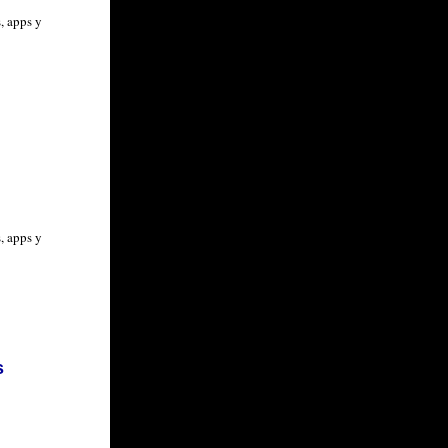
, apps y
, apps y
s