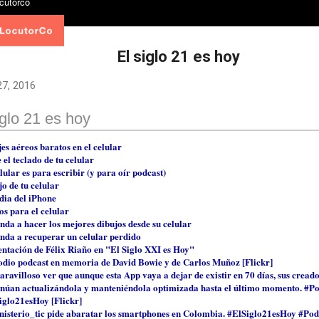
El siglo 21 es hoy
27, 2016
iglo 21 es hoy
es aéreos baratos en el celular
 el teclado de tu celular
lular es para escribir (y para oír podcast)
jo de tu celular
dia del iPhone
os para el celular
nda a hacer los mejores dibujos desde su celular
nda a recuperar un celular perdido
entación de Félix Riaño en "El Siglo XXI es Hoy"
odio podcast en memoria de David Bowie y de Carlos Muñoz [Flickr]
ravilloso ver que aunque esta App vaya a dejar de existir en 70 días, sus cread
inúan actualizándola y manteniéndola optimizada hasta el último momento. #Po
iglo21esHoy [Flickr]
isterio_tic pide abaratar los smartphones en Colombia. #ElSiglo21esHoy #Pod