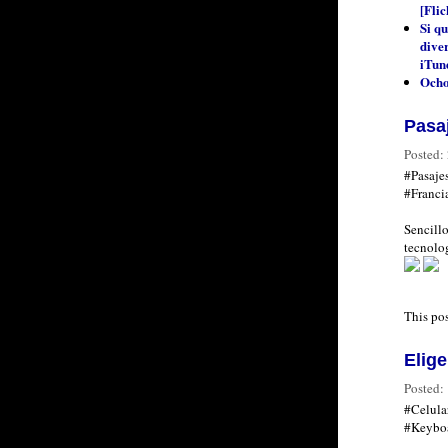
[Flic
Si q
diver
iTune
Ocho
Pasaj
Posted:
#Pasaje
#Franci
Sencillo
tecnolog
This po
Elige
Posted:
#Celula
#Keybo