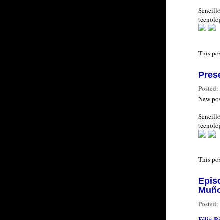
Sencillo
tecnolog
This po
Prese
Posted:
New pos
Sencillo
tecnolog
This po
Epis
Muñoz
Posted:
Félix R