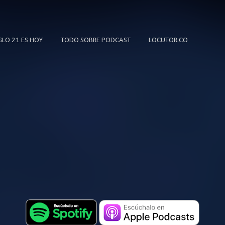
Ir al contenido principal
IGLO 21 ES HOY
TODO SOBRE PODCAST
LOCUTOR.CO