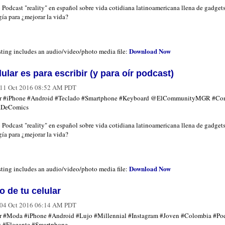
 Podcast "reality" en español sobre vida cotidiana latinoamericana llena de gadgets
ía para ¿mejorar la vida?
Download Now
sting includes an audio/video/photo media file:
lular es para escribir (y para oír podcast)
11 Oct 2016 08:52 AM PDT
ar #iPhone #Android #Teclado #Smartphone #Keyboard @ElCommunityMGR #Co
aDeComics
 Podcast "reality" en español sobre vida cotidiana latinoamericana llena de gadgets
ía para ¿mejorar la vida?
Download Now
sting includes an audio/video/photo media file:
jo de tu celular
04 Oct 2016 06:14 AM PDT
r #Moda #iPhone #Android #Lujo #Millennial #Instagram #Joven #Colombia #Po
s #Elegante #Smartphone