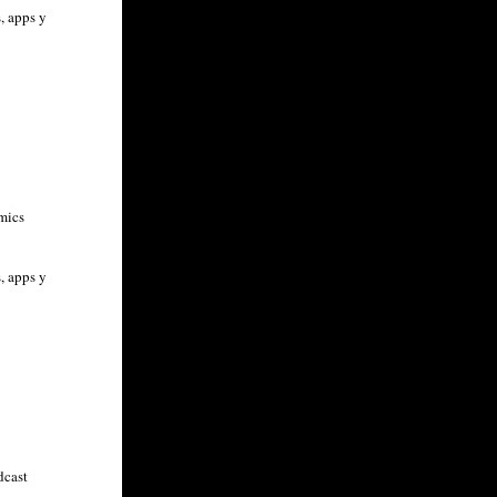
, apps y
mics
, apps y
dcast