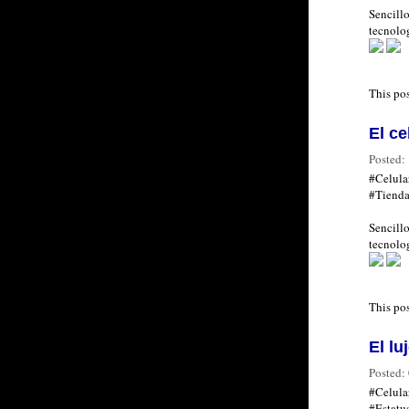
Sencillo
tecnolog
This po
El ce
Posted:
#Celul
#Tiend
Sencillo
tecnolog
This po
El lu
Posted:
#Celula
#Estatu