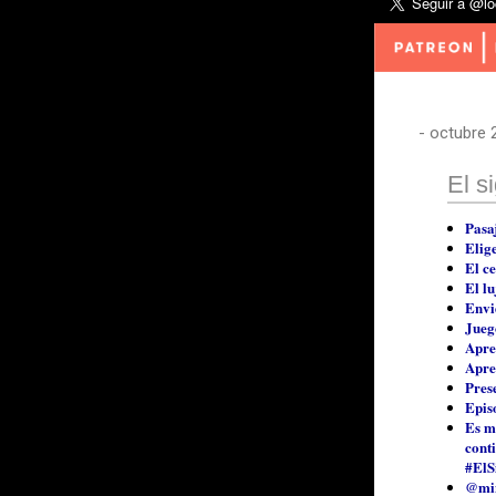
-
octubre 
El s
Pasaj
Elige
El ce
El lu
Envi
Jueg
Apre
Apre
Pres
Epis
Es ma
cont
#ElS
@min