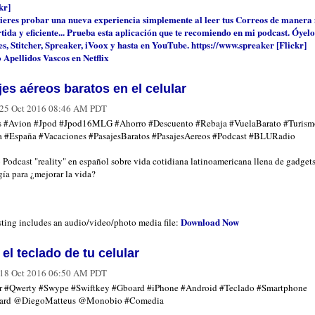
kr]
uieres probar una nueva experiencia simplemente al leer tus Correos de manera
tida y eficiente... Prueba esta aplicación que te recomiendo en mi podcast. Óyelo
s, Stitcher, Spreaker, iVoox y hasta en YouTube. https://www.spreaker [Flickr]
 Apellidos Vascos en Netflix
es aéreos baratos en el celular
25 Oct 2016 08:46 AM PDT
s #Avion #Jpod #Jpod16MLG #Ahorro #Descuento #Rebaja #VuelaBarato #Turismo
a #España #Vacaciones #PasajesBaratos #PasajesAereos #Podcast #BLURadio
 Podcast "reality" en español sobre vida cotidiana latinoamericana llena de gadgets
ía para ¿mejorar la vida?
Download Now
sting includes an audio/video/photo media file:
 el teclado de tu celular
18 Oct 2016 06:50 AM PDT
r #Qwerty #Swype #Swiftkey #Gboard #iPhone #Android #Teclado #Smartphone
ard @DiegoMatteus @Monobio #Comedia