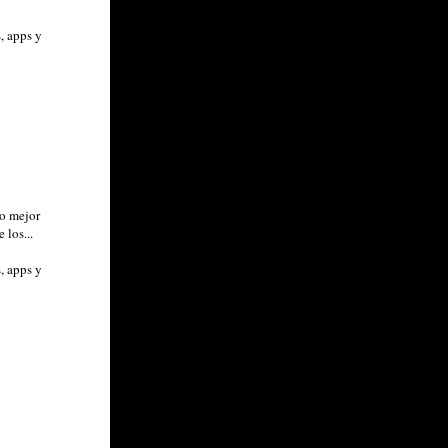
, apps y
do mejor
 los...
, apps y