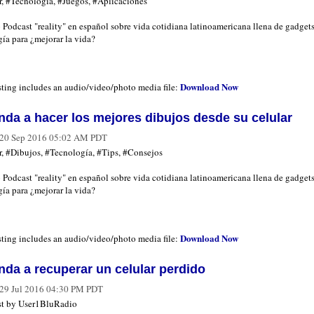
r, #Tecnología, #Juegos, #Aplicaciones
 Podcast "reality" en español sobre vida cotidiana latinoamericana llena de gadgets
ía para ¿mejorar la vida?
Download Now
sting includes an audio/video/photo media file:
nda a hacer los mejores dibujos desde su celular
20 Sep 2016 05:02 AM PDT
r, #Dibujos, #Tecnología, #Tips, #Consejos
 Podcast "reality" en español sobre vida cotidiana latinoamericana llena de gadgets
ía para ¿mejorar la vida?
Download Now
sting includes an audio/video/photo media file:
nda a recuperar un celular perdido
29 Jul 2016 04:30 PM PDT
t by User1BluRadio