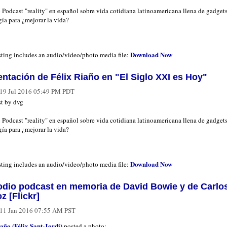
 Podcast "reality" en español sobre vida cotidiana latinoamericana llena de gadgets
ía para ¿mejorar la vida?
Download Now
sting includes an audio/video/photo media file:
ntación de Félix Riaño en "El Siglo XXI es Hoy"
19 Jul 2016 05:49 PM PDT
t by dvg
 Podcast "reality" en español sobre vida cotidiana latinoamericana llena de gadgets
ía para ¿mejorar la vida?
Download Now
sting includes an audio/video/photo media file:
odio podcast en memoria de David Bowie y de Carlo
 [Flickr]
11 Jan 2016 07:55 AM PST
iaño (Félix Sant-Jordi)
posted a photo: