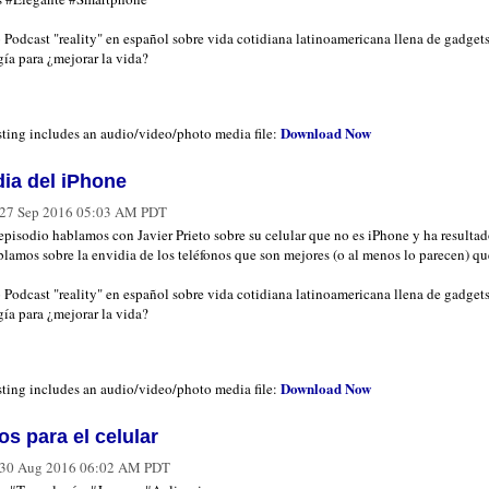
 Podcast "reality" en español sobre vida cotidiana latinoamericana llena de gadgets
ía para ¿mejorar la vida?
Download Now
sting includes an audio/video/photo media file:
dia del iPhone
27 Sep 2016 05:03 AM PDT
episodio hablamos con Javier Prieto sobre su celular que no es iPhone y ha resulta
lamos sobre la envidia de los teléfonos que son mejores (o al menos lo parecen) que
 Podcast "reality" en español sobre vida cotidiana latinoamericana llena de gadgets
ía para ¿mejorar la vida?
Download Now
sting includes an audio/video/photo media file:
s para el celular
30 Aug 2016 06:02 AM PDT