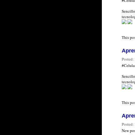
#Celula
Sencillo
tecnolog
This po
Apre
Posted:
#Celula
Sencillo
tecnolog
This po
Apre
Posted:
New pos