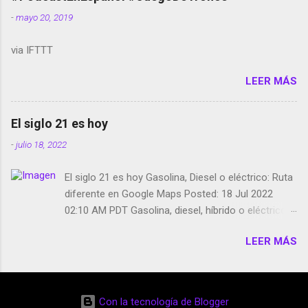
smartphone en sus misas La serie de la Tierra
-
mayo 20, 2019
Media GoBee - StartUp de bicicletas de alquiler
Stop Motion en Instagram Vodafone: me siento
via IFTTT
tumbado. Amazon Music: Chingo yo, chingas tu...
http://amzn.to/2z1UkPK Wifi en el avión #Jpod17
LEER MÁS
Live Photos en Google Photos Llegando Partimos
Dictados en Android El tamaño y su importancia...
El siglo 21 es hoy
-
julio 18, 2022
El siglo 21 es hoy Gasolina, Diesel o eléctrico: Ruta
diferente en Google Maps Posted: 18 Jul 2022
02:10 AM PDT Gasolina, diesel, híbrido o eléctrico:
según el motor podrás tener una ruta diferente en
LEER MÁS
Google Maps. Google Maps continúa
evolucionando todos los días en dos sentidos uno
de esos sentidos es lo que hacen los
desarrolladores de Alphabet, la compañía matriz
Con la tecnología de Blogger