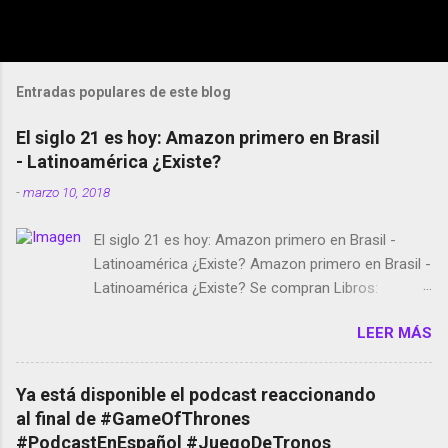
Entradas populares de este blog
El siglo 21 es hoy: Amazon primero en Brasil
- Latinoamérica ¿Existe?
-
marzo 10, 2018
El siglo 21 es hoy: Amazon primero en Brasil -
Latinoamérica ¿Existe? Amazon primero en Brasil -
Latinoamérica ¿Existe? Se compran Libros:
Amazon llega a Colombia y Argentina Habrá 5a
LEER MÁS
temporada de Black Mirror Twitter deja de verificar
cuentas Responden los fotógrafos Brian May y el
copyright en Instagram Música y vídeo selfies en la
Ya está disponible el podcast reaccionando
red social Riddley Scott saca a Kevin Spacey de su
al final de #GameOfThrones
película Francisco regaña a los que usan el
#PodcastEnEspañol #JuegoDeTronos