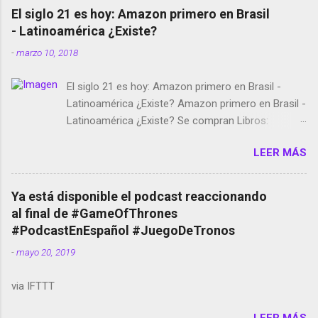
El siglo 21 es hoy: Amazon primero en Brasil
- Latinoamérica ¿Existe?
-
marzo 10, 2018
El siglo 21 es hoy: Amazon primero en Brasil -
Latinoamérica ¿Existe? Amazon primero en Brasil -
Latinoamérica ¿Existe? Se compran Libros:
Amazon llega a Colombia y Argentina Habrá 5a
LEER MÁS
temporada de Black Mirror Twitter deja de verificar
cuentas Responden los fotógrafos Brian May y el
copyright en Instagram Música y vídeo selfies en la
Ya está disponible el podcast reaccionando
red social Riddley Scott saca a Kevin Spacey de su
al final de #GameOfThrones
película Francisco regaña a los que usan el
#PodcastEnEspañol #JuegoDeTronos
smartphone en sus misas La serie de la Tierra
-
mayo 20, 2019
Media GoBee - StartUp de bicicletas de alquiler
Stop Motion en Instagram Vodafone: me siento
via IFTTT
tumbado. Amazon Music: Chingo yo, chingas tu...
http://amzn.to/2z1UkPK Wifi en el avión #Jpod17
LEER MÁS