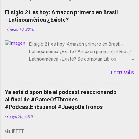
El siglo 21 es hoy: Amazon primero en Brasil
- Latinoamérica ¿Existe?
-
marzo 10, 2018
El siglo 21 es hoy: Amazon primero en Brasil -
Latinoamérica ¿Existe? Amazon primero en Brasil -
Latinoamérica ¿Existe? Se compran Libros:
Amazon llega a Colombia y Argentina Habrá 5a
LEER MÁS
temporada de Black Mirror Twitter deja de verificar
cuentas Responden los fotógrafos Brian May y el
copyright en Instagram Música y vídeo selfies en la
Ya está disponible el podcast reaccionando
red social Riddley Scott saca a Kevin Spacey de su
al final de #GameOfThrones
película Francisco regaña a los que usan el
#PodcastEnEspañol #JuegoDeTronos
smartphone en sus misas La serie de la Tierra
-
mayo 20, 2019
Media GoBee - StartUp de bicicletas de alquiler
Stop Motion en Instagram Vodafone: me siento
via IFTTT
tumbado. Amazon Music: Chingo yo, chingas tu...