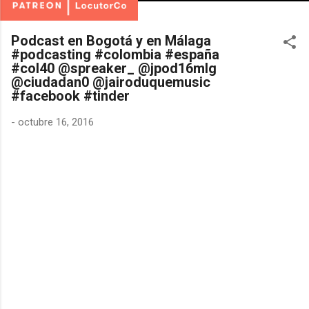
Podcast en Bogotá y en Málaga
#podcasting #colombia #españa
#col40 @spreaker_ @jpod16mlg
@ciudadan0 @jairoduquemusic
#facebook #tinder
-
octubre 16, 2016