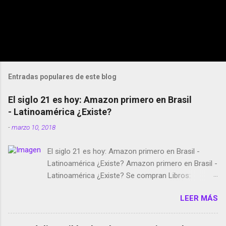
Entradas populares de este blog
El siglo 21 es hoy: Amazon primero en Brasil
- Latinoamérica ¿Existe?
-
marzo 10, 2018
El siglo 21 es hoy: Amazon primero en Brasil -
Latinoamérica ¿Existe? Amazon primero en Brasil -
Latinoamérica ¿Existe? Se compran Libros:
Amazon llega a Colombia y Argentina Habrá 5a
LEER MÁS
temporada de Black Mirror Twitter deja de verificar
cuentas Responden los fotógrafos Brian May y el
copyright en Instagram Música y vídeo selfies en la