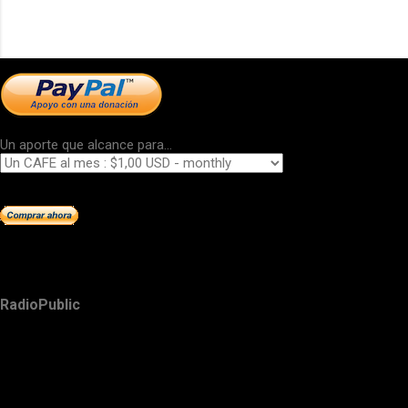
Un aporte que alcance para...
RadioPublic