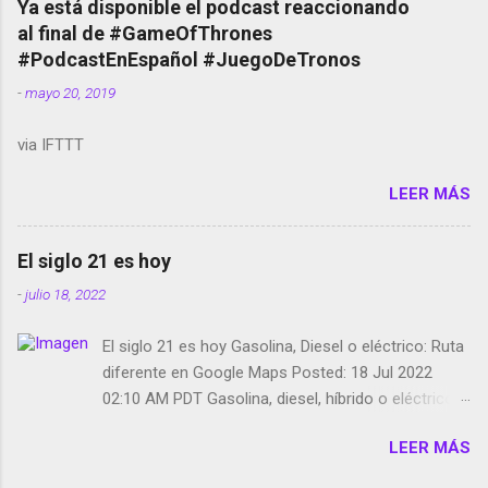
Ya está disponible el podcast reaccionando
red social Riddley Scott saca a Kevin Spacey de su
al final de #GameOfThrones
película Francisco regaña a los que usan el
#PodcastEnEspañol #JuegoDeTronos
smartphone en sus misas La serie de la Tierra
-
mayo 20, 2019
Media GoBee - StartUp de bicicletas de alquiler
Stop Motion en Instagram Vodafone: me siento
via IFTTT
tumbado. Amazon Music: Chingo yo, chingas tu...
http://amzn.to/2z1UkPK Wifi en el avión #Jpod17
LEER MÁS
Live Photos en Google Photos Llegando Partimos
Dictados en Android El tamaño y su importancia...
El siglo 21 es hoy
-
julio 18, 2022
El siglo 21 es hoy Gasolina, Diesel o eléctrico: Ruta
diferente en Google Maps Posted: 18 Jul 2022
02:10 AM PDT Gasolina, diesel, híbrido o eléctrico:
según el motor podrás tener una ruta diferente en
LEER MÁS
Google Maps. Google Maps continúa
evolucionando todos los días en dos sentidos uno