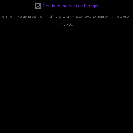
desarrolladores de Alphabet, la compañía matriz
Con la tecnología de Blogger
de Google; y por el otro lado tenemos el
crecimiento de Google Maps con lo que
ESTE ES EL DIARIO PERSONAL DE FÉLIX @LocutorCo GRACIAS POR HABER VENIDO A VERLO
informamos los usuarios reseñas del lugares
Y OÍRLO.
indicaciones p...