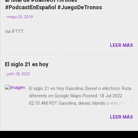
película Francisco regaña a los que usan el
#PodcastEnEspañol #JuegoDeTronos
smartphone en sus misas La serie de la Tierra
-
mayo 20, 2019
Media GoBee - StartUp de bicicletas de alquiler
Stop Motion en Instagram Vodafone: me siento
via IFTTT
tumbado. Amazon Music: Chingo yo, chingas tu...
http://amzn.to/2z1UkPK Wifi en el avión #Jpod17
LEER MÁS
Live Photos en Google Photos Llegando Partimos
Dictados en Android El tamaño y su importancia...
El siglo 21 es hoy
-
julio 18, 2022
El siglo 21 es hoy Gasolina, Diesel o eléctrico: Ruta
diferente en Google Maps Posted: 18 Jul 2022
02:10 AM PDT Gasolina, diesel, híbrido o eléctrico:
según el motor podrás tener una ruta diferente en
LEER MÁS
Google Maps. Google Maps continúa
evolucionando todos los días en dos sentidos uno
de esos sentidos es lo que hacen los