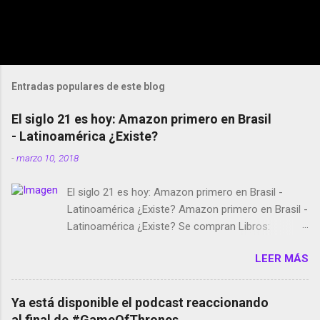
Entradas populares de este blog
El siglo 21 es hoy: Amazon primero en Brasil
- Latinoamérica ¿Existe?
-
marzo 10, 2018
El siglo 21 es hoy: Amazon primero en Brasil -
Latinoamérica ¿Existe? Amazon primero en Brasil -
Latinoamérica ¿Existe? Se compran Libros:
Amazon llega a Colombia y Argentina Habrá 5a
LEER MÁS
temporada de Black Mirror Twitter deja de verificar
cuentas Responden los fotógrafos Brian May y el
copyright en Instagram Música y vídeo selfies en la
Ya está disponible el podcast reaccionando
red social Riddley Scott saca a Kevin Spacey de su
al final de #GameOfThrones