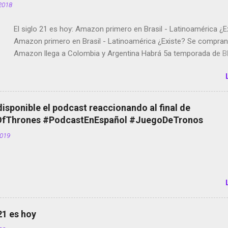
2018
El siglo 21 es hoy: Amazon primero en Brasil - Latinoamérica ¿E
Amazon primero en Brasil - Latinoamérica ¿Existe? Se compran 
Amazon llega a Colombia y Argentina Habrá 5a temporada de Bl
Twitter deja de verificar cuentas Responden los fotógrafos Bria
copyright en Instagram Música y vídeo selfies en la red social Ri
Scott saca a Kevin Spacey de su película Francisco regaña a lo
el smartphone en sus misas La serie de la Tierra Media GoBee -
disponible el podcast reaccionando al final de
de bicicletas de alquiler Stop Motion en Instagram Vodafone: m
Thrones #PodcastEnEspañol #JuegoDeTronos
tumbado. Amazon Music: Chingo yo, chingas tu... http://amzn.t
2019
Wifi en el avión #Jpod17 Live Photos en Google Photos Llegan
Partimos Dictados en Android El tamaño y su importancia...
 21 es hoy