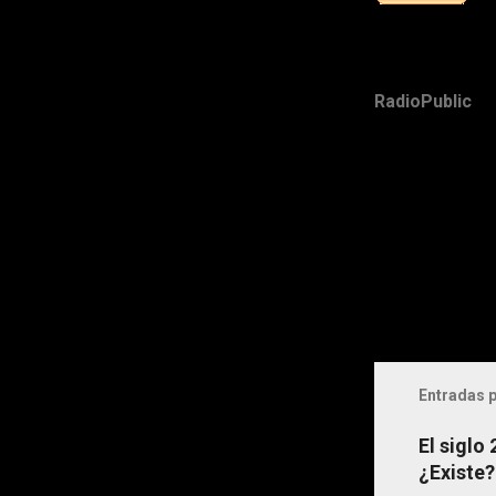
RadioPublic
Entradas p
El siglo
¿Existe?