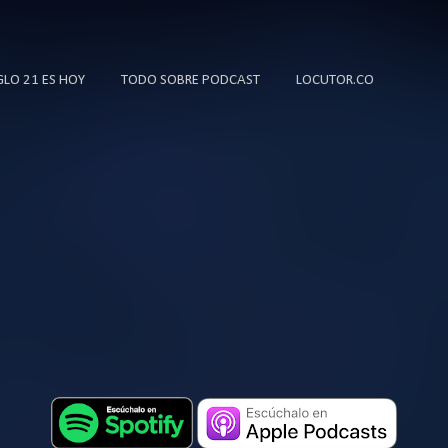
Ir al contenido principal
IGLO 21 ES HOY
TODO SOBRE PODCAST
LOCUTOR.CO