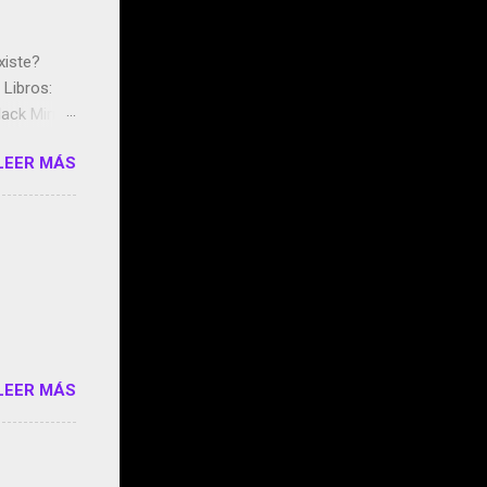
xiste?
Libros:
ack Mirror
n May y el
LEER MÁS
ddley
s que usan
 StartUp
e siento
o/2z1UkPK
do
LEER MÁS