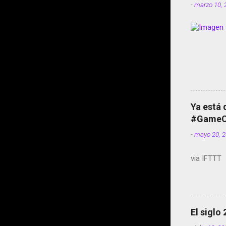
-
marzo 10, 
Ya está 
#GameOf
-
mayo 20, 
via IFTTT
El siglo